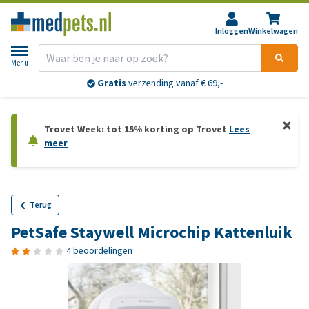
Inloggen
Winkelwagen
Menu
Gratis
verzending vanaf € 69,-
Trovet Week: tot 15% korting op Trovet
Lees
meer
Terug
PetSafe Staywell Microchip Kattenluik
4 beoordelingen