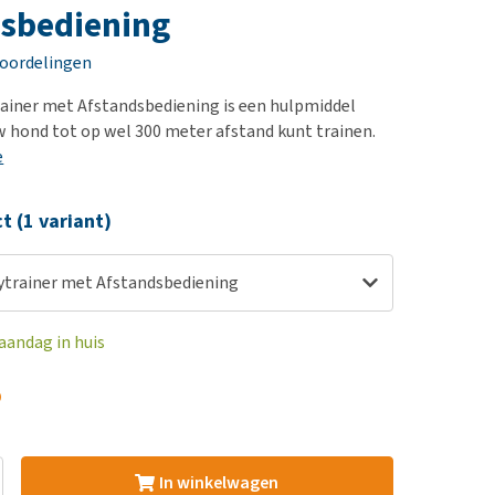
erproblemen
nd te zwaar wordt?
sbediening
derdom en dementie
lp! Mijn hond plast in
eoordelingen
is. Wat nu?
ergewicht en conditie
kijk alles
ainer met Afstandsbediening is een hulpmiddel
ieren, pezen en botten
w hond tot op wel 300 meter afstand kunt trainen.
uchtbaarheid
e
kijk alles
ct (1 variant)
ytrainer met Afstandsbediening
aandag in huis
5
In winkelwagen