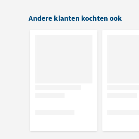
Trainingshalsband voor het africhten van jouw 
Met drie trainingsopties (spraystimulatie, geluid
Andere klanten kochten ook
Tot 300 meter bereik, zeer geschikt voor trainin
Waterdicht en daardoor bestand tegen verschil
Met oplaadbare batterij (gaat gewoonlijk 40 tot
Controlelicht bij een laag spray- of batterijnive
Zijn de spraypatronen op? Bestel dan de
PetSafe Sp
Geschikt voor
Honden vanaf minstens 3,6 kg
Honden vanaf 6 maanden oud
Nekmaten tot 68,8 cm
Kleur