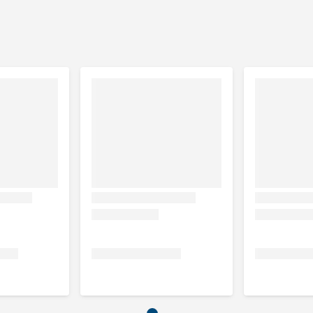
hond
ssignaal en vibratie)
g binnen- als buitenhuis
lende weersinvloeden
 50 uur mee)
au
raypatroon Navullingen
.