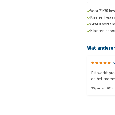
Voor 21:30 be
Kies zelf
waa
Gratis
verzend
Klanten beoo
Wat andere
S
Dit werkt prec
op het momen
reactie? Even e
30 januari 2023
je hond wel d
handling doet