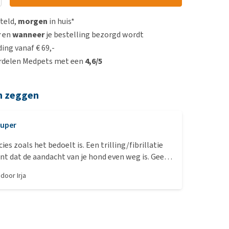
steld,
morgen
in huis*
r
en
wanneer
je bestelling bezorgd wordt
ing vanaf € 69,-
rdelen Medpets met een
4,6/5
n zeggen
uper
ies zoals het bedoelt is. Een trilling/fibrillatie
t dat de aandacht van je hond even weg is. Geen
en spray. Werkt super, zeker een aanrader. (geef
, door
Irja
e tijd om te reageren voordat je de volgende
).