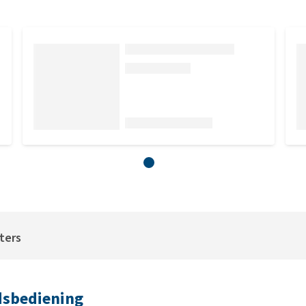
iters
dsbediening