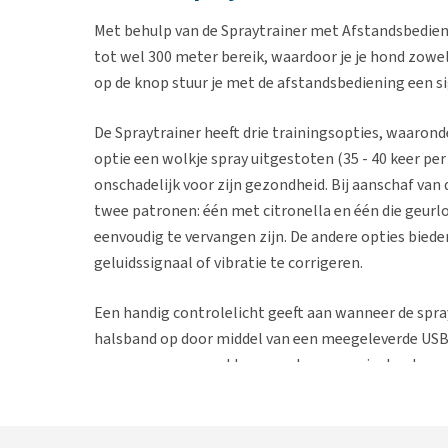
Met behulp van de Spraytrainer met Afstandsbedieni
tot wel 300 meter bereik, waardoor je je hond zowel
op de knop stuur je met de afstandsbediening een s
De Spraytrainer heeft drie trainingsopties, waarond
optie een wolkje spray uitgestoten (35 - 40 keer per 
onschadelijk voor zijn gezondheid. Bij aanschaf van
twee patronen: één met citronella en één die geurlo
eenvoudig te vervangen zijn. De andere opties biede
geluidssignaal of vibratie te corrigeren.
Een handig controlelicht geeft aan wanneer de sprayt
halsband op door middel van een meegeleverde USB-
regen, sneeuw, modder en andere weersinvloeden.
Eigenschappen