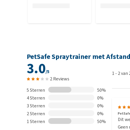
PetSafe Spraytrainer met Afstan
3.0
/5
1
-
2
van
2 Reviews
5 Sterren
50%
4 Sterren
0%
3 Sterren
0%
2 Sterren
0%
PetSafe
Dit we
1 Sterren
50%
Geen r