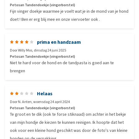
Petosan Tandendoekje (vingerborstel)
Fijn vinger doekje waarmee je voelt wat je in de mond van je hond
doet ! Ben er erg blij mee en onze viervoeter ook .
prima en handzaam
Door
Willy Mos
,
dinsdag 24 juni 2025
Petosan Tandendoekje (vingerborstel)
Niet te hard voor de hond en de tandpasta is goed aan te
brengen
Helaas
Door
N. Anten
,
woensdag 24 april 2024
Petosan Tandendoekje (vingerborstel)
Te groot en te dik (ook te forse stiknaad) om achter in het bekje
van mijn hondje de kiezen te kunnen reinigen. Ik hoopte dat het
ook voor een kleine hond geschikt was door de foto's van kleine
honden op de verpakking.