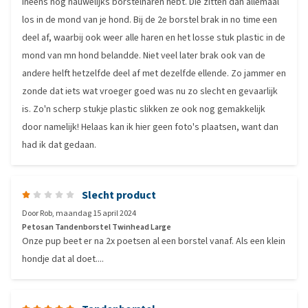
ineens nog nauwelijks borstelharen hebt. Die zitten dan allemaal
los in de mond van je hond. Bij de 2e borstel brak in no time een
deel af, waarbij ook weer alle haren en het losse stuk plastic in de
mond van mn hond belandde. Niet veel later brak ook van de
andere helft hetzelfde deel af met dezelfde ellende. Zo jammer en
zonde dat iets wat vroeger goed was nu zo slecht en gevaarlijk
is. Zo'n scherp stukje plastic slikken ze ook nog gemakkelijk
door namelijk! Helaas kan ik hier geen foto's plaatsen, want dan
had ik dat gedaan.
Slecht product
Door
Rob
,
maandag 15 april 2024
Petosan Tandenborstel Twinhead Large
Onze pup beet er na 2x poetsen al een borstel vanaf. Als een klein
hondje dat al doet....