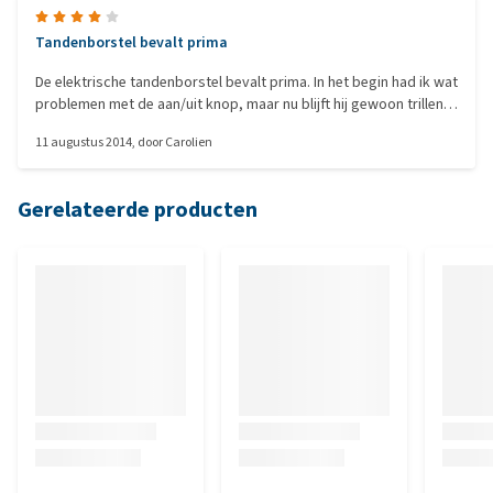
Tandenborstel bevalt prima
De elektrische tandenborstel bevalt prima. In het begin had ik wat
problemen met de aan/uit knop, maar nu blijft hij gewoon trillen
als ik de knop loslaat. Onze hond laat het poetsen goed toe (Ze
11 augustus 2014
, door
Carolien
bijt er soms wel op). De voortandjes poetsen vindt ze wel eng en
dan zet ik hem gewoon uit. Door de schuine borstel kan je ook
goed de binnenkant van de kiezen poetsen
Gerelateerde producten