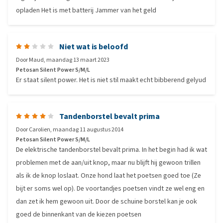
opladen Het is met batterij Jammer van het geld
Niet wat is beloofd
Door
Maud
,
maandag 13 maart 2023
Petosan Silent Power S/M/L
Er staat silent power. Het is niet stil maakt echt bibberend gelyud
Tandenborstel bevalt prima
Door
Carolien
,
maandag 11 augustus 2014
Petosan Silent Power S/M/L
De elektrische tandenborstel bevalt prima. In het begin had ik wat
problemen met de aan/uit knop, maar nu blijft hij gewoon trillen
als ik de knop loslaat. Onze hond laat het poetsen goed toe (Ze
bijt er soms wel op). De voortandjes poetsen vindt ze wel eng en
dan zet ik hem gewoon uit. Door de schuine borstel kan je ook
goed de binnenkant van de kiezen poetsen