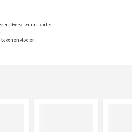
egen diverse wormsoorten
n
teken en vlooien
n spannende situaties
e Hond/Puppy in het geval van een ongelukje
ame stof Fipronil. Na toediening van deze teken- en
egen vlooien en tot 4 weken beschermd tegen teken. De
ooien en binnen 48 uur de aanwezige teken.
stablet en werkt tegen spoelwormen, lintwormen,