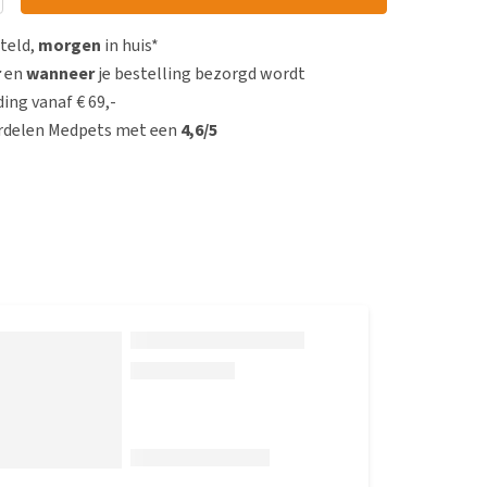
steld,
morgen
in huis*
r
en
wanneer
je bestelling bezorgd wordt
ing vanaf € 69,-
rdelen Medpets met een
4,6/5