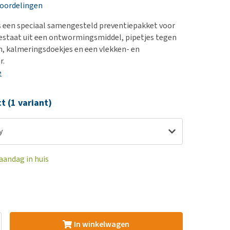
erproblemen
nd te zwaar wordt?
eoordelingen
derdom en dementie
lp! Mijn hond plast in
s een speciaal samengesteld preventiepakket voor
is. Wat nu?
ergewicht en conditie
estaat uit een ontwormingsmiddel, pipetjes tegen
kijk alles
n, kalmeringsdoekjes en een vlekken- en
ieren, pezen en botten
r.
uchtbaarheid
e
kijk alles
ct (1 variant)
y
aandag in huis
In winkelwagen