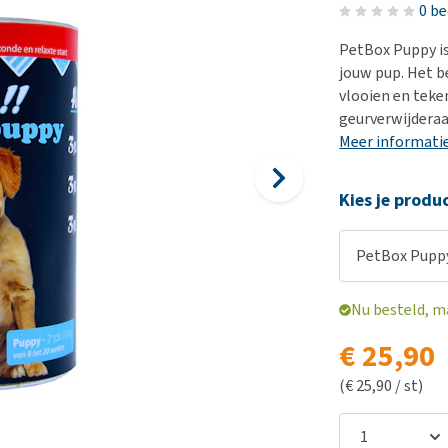
Bench
Nierproblemen
BARF
Ni
ho
er
0 b
Voer- en drinkbakken
Ouderdom en dementie
Puppy apotheek
Ou
He
nvoer
PetBox Puppy i
hu
Op reis en onderweg
Overgewicht en conditie
Vuurwerkangst
Ov
jouw pup. Het b
r
Be
vlooien en teke
Bekijk alles
Bekijk alles
Puppy benodigdheden
Sp
geurverwijderaa
Bekijk alles
Vr
Meer informati
Be
Kies je produ
PetBox Pupp
Nu besteld, m
€ 25,90
(€ 25,90 / st)