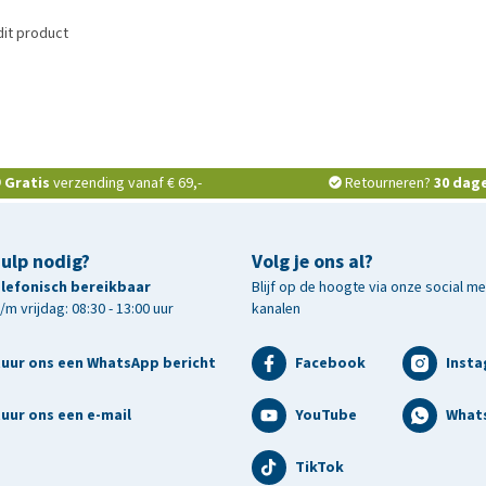
dit product
n
Gratis
verzending vanaf € 69,-
Retourneren?
30 dag
hulp nodig?
Volg je ons al?
telefonisch bereikbaar
Blijf op de hoogte via onze social m
m vrijdag: 08:30 - 13:00 uur
kanalen
tuur ons een WhatsApp bericht
Facebook
Inst
uur ons een e-mail
YouTube
What
TikTok