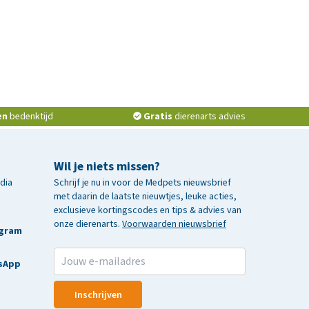
en
bedenktijd
Gratis
dierenarts advies
Wil je niets missen?
edia
Schrijf je nu in voor de Medpets nieuwsbrief
met daarin de laatste nieuwtjes, leuke acties,
exclusieve kortingscodes en tips & advies van
onze dierenarts.
Voorwaarden nieuwsbrief
agram
sApp
Inschrijven