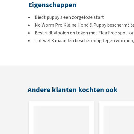
Eigenschappen
Biedt puppy's een zorgeloze start
No Worm Pro Kleine Hond & Puppy beschermt t
Bestrijdt vlooien en teken met Flea Free spot-o
Tot wel 3 maanden bescherming tegen wormen, 
Inclusief Pet Remedy Kalmerende Doekjes voor i
Bevat de geur- en vlekverwijderaar van CSI Urin
Waar werkt het tegen?
Flea Free spot-on Hond
Andere klanten kochten ook
Flea Free spot-on
is een vlooienpipet met de werkz
vlooiendruppels is je pup tot 8 weken beschermd t
werkzame stof doodt binnen 24 uur de aanwezige vl
No Worm Pro Kleine Hond & Puppy
No Worm Pro
is een kleine smakelijke ontworming