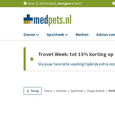
Voor 21:30 besteld,
morgen
in huis*
Dieren
Apotheek
Merken
Advies van
Voer
Apotheek
Trovet Week: tot 15% korting op
Hondenbrokken
Vlooien en teken
Sla jouw favoriete voeding tijdelijk extra voo
Natvoer
Ontworming
Dieetvoer
Medicijnen en
supplementen
Standaardvoer
Probiotica en we
Graanvrij honden
Terug
Home
Honden
Apotheek
Puppy Pakket
Pet
Vitamines en min
Puppyvoer en sna
Medische benodi
Glutenvrij honden