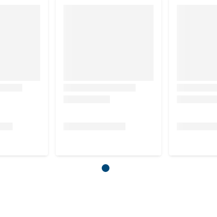
 de 2 tot 10 kg.
ablet bij pups met een gewicht van 0,5 tot 1 kg. Eén hele
ij puppy's met een gewicht van 5 tot 10 kg 2 tabletten
en.
ht in de nek van de hond druppelen. Eén pipet voor honden
tijd geschikt voor gebruik. Mag zowel op het huisdier
acht en huid.
ne, uitwerpselen of braaksel met papier. Spray de vervuilde
n combinatie met andere schoonmaakmiddelen gebruiken. 24 à
olledig opgedroogd is, de resten weg borstelen of