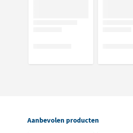
haakwormen, zweepwormen en de vossenlintworm. D
CSI Urine geur- en vlekkenverwijderaar
CSI URINE®
is geen gewoon schoonmaakmiddel! Het w
enzymen en pakt urine aan op moleculair niveau. Do
ruikt het niet alleen fris, maar worden de geuren oo
voorkomt opnieuw markeren. CSI Urine breekt niet al
Pet Remedy Kalmerende doekjes
Met de
Pet Remedy kalmerende doekjes
kun je jouw
verhuizing kan voor veel huisdieren erg stressvol zi
huisdier helpen te kalmeren. Pet Remedy werkt vrijw
versuffen. Dit product bevat geen feromonen. Help 
rond de snuit, onder de kin en op de borst van jouw h
Aanbevolen producten
Geschikt voor