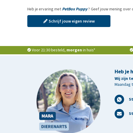
Heb je ervaring met
PetBox Puppy
? Geef jouw mening over 
Informatieboekje
No Worm Pro Kleine Hond & Puppy - 4 tabletten
Schrijf jouw eigen review
Flea Free Spot-On Hond (2 tot 10 kg) - 3 pipette
CSI Urine Hond/PuppySpray - 50 ml
Pet Remedy Kalmerende Doekjes - 4 zakjes
Voor 21:30 besteld,
morgen
in huis*
Heb je 
Wij zijn 
Maandag t/
S
St