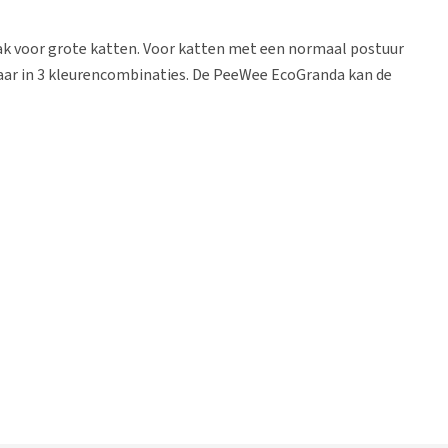
k voor grote katten. Voor katten met een normaal postuur
gbaar in 3 kleurencombinaties. De PeeWee EcoGranda kan de
zen, vaker voor een open kattenbak kiezen dan voor een
cht hebben zullen ze minder stress ervaren.