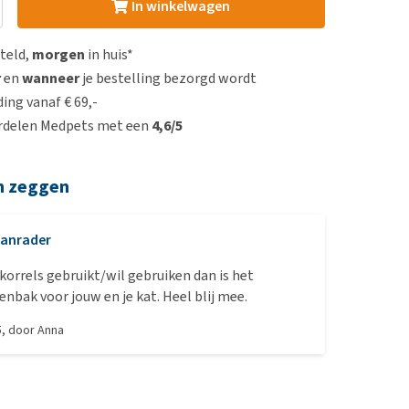
In winkelwagen
steld,
morgen
in huis*
r
en
wanneer
je bestelling bezorgd wordt
ing vanaf € 69,-
rdelen Medpets met een
4,6/5
n zeggen
anrader
 korrels gebruikt/wil gebruiken dan is het
perfecte kattenbak voor jouw en je kat. Heel blij mee.
5
, door
Anna