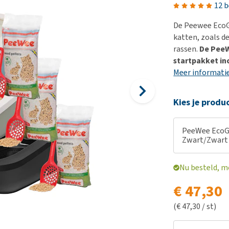
Bench
Nierproblemen
BARF
Ni
ho
er
12 
Voer- en drinkbakken
Ouderdom en dementie
Puppy apotheek
Ou
He
nvoer
De Peewee EcoGr
hu
Op reis en onderweg
Overgewicht en conditie
Vuurwerkangst
Ov
katten, zoals d
r
Be
rassen.
De PeeW
Bekijk alles
Bekijk alles
Puppy benodigdheden
Sp
startpakket in
Bekijk alles
Vr
Meer informati
Be
Kies je produ
PeeWee EcoGr
Zwart/Zwart
Nu besteld, m
€ 47,30
(€ 47,30 / st)