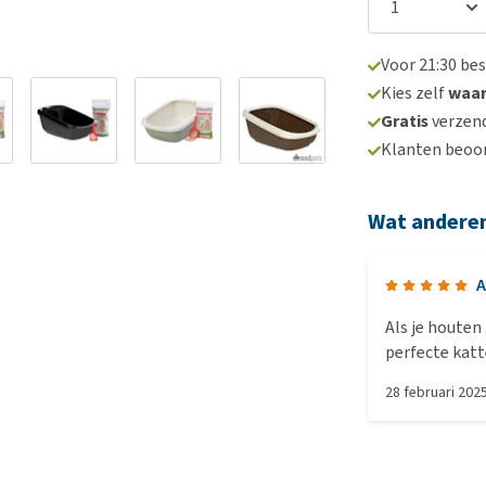
Voor 21:30 be
Kies zelf
waa
Gratis
verzend
Klanten beoo
Wat andere
A
Als je houten
28 februari 202