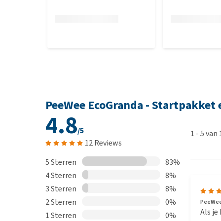
PeeWee EcoGranda - Startpakket 
4.8
/5
1
-
5
van
12 Reviews
5 Sterren
83%
4 Sterren
8%
3 Sterren
8%
2 Sterren
0%
PeeWee 
Als je
1 Sterren
0%