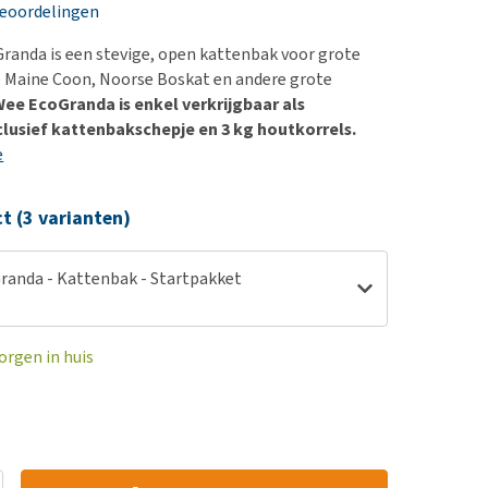
erproblemen
nd te zwaar wordt?
beoordelingen
derdom en dementie
lp! Mijn hond plast in
anda is een stevige, open kattenbak voor grote
is. Wat nu?
ergewicht en conditie
e Maine Coon, Noorse Boskat en andere grote
kijk alles
ee EcoGranda is enkel verkrijgbaar als
ieren, pezen en botten
clusief kattenbakschepje en 3 kg houtkorrels.
uchtbaarheid
e
kijk alles
ct (3 varianten)
anda - Kattenbak - Startpakket
orgen in huis