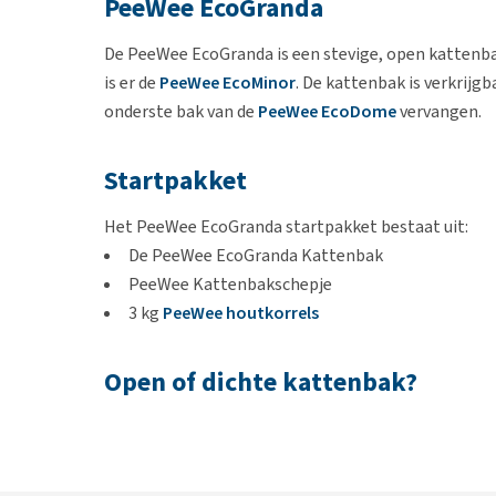
PeeWee EcoGranda
De PeeWee EcoGranda is een stevige, open kattenba
is er de
PeeWee EcoMinor
. De kattenbak is verkrij
onderste bak van de
PeeWee EcoDome
vervangen.
Startpakket
Het PeeWee EcoGranda startpakket bestaat uit:
De PeeWee EcoGranda Kattenbak
PeeWee Kattenbakschepje
3 kg
PeeWee houtkorrels
Open of dichte kattenbak?
Uit onderzoek is gebleken dat katten die mogen kie
dichte. Doordat katten op een open bak meer overzi