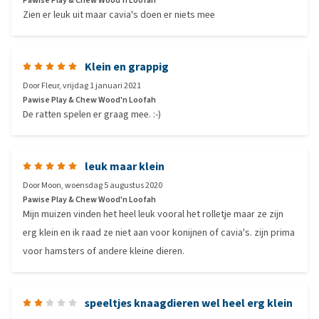
Pawise Play & Chew Wood'n Loofah
Zien er leuk uit maar cavia's doen er niets mee
Klein en grappig
Door
Fleur
,
vrijdag 1 januari 2021
Pawise Play & Chew Wood'n Loofah
De ratten spelen er graag mee. :-)
leuk maar klein
Door
Moon
,
woensdag 5 augustus 2020
Pawise Play & Chew Wood'n Loofah
Mijn muizen vinden het heel leuk vooral het rolletje maar ze zijn
erg klein en ik raad ze niet aan voor konijnen of cavia's. zijn prima
voor hamsters of andere kleine dieren.
speeltjes knaagdieren wel heel erg klein