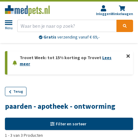
Inloggen
Winkelwagen
Menu
Gratis
verzending vanaf € 69,-
Trovet Week: tot 15% korting op Trovet
Lees
meer
Terug
paarden - apotheek - ontworming
Filter en sorteer
1
-
3
van
3
Producten