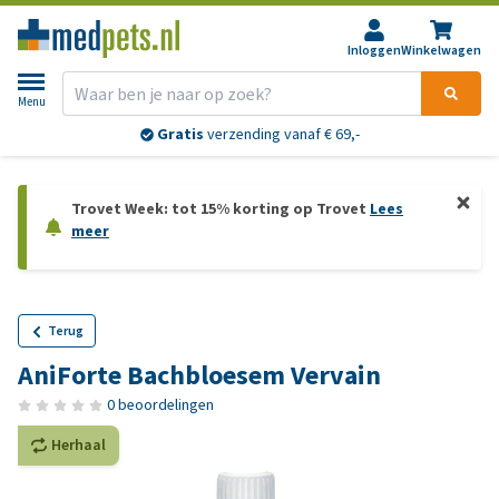
Inloggen
Winkelwagen
Menu
Gratis
verzending vanaf € 69,-
Trovet Week: tot 15% korting op Trovet
Lees
meer
Terug
AniForte Bachbloesem Vervain
0 beoordelingen
Herhaal