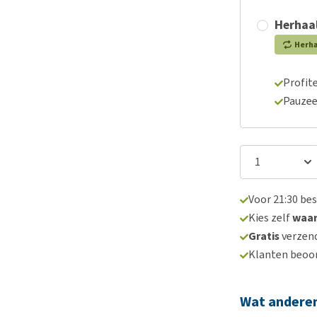
Herhaal
Herh
Profite
Pauzee
Voor 21:30 be
Kies zelf
waa
Gratis
verzend
Klanten beoo
Wat andere