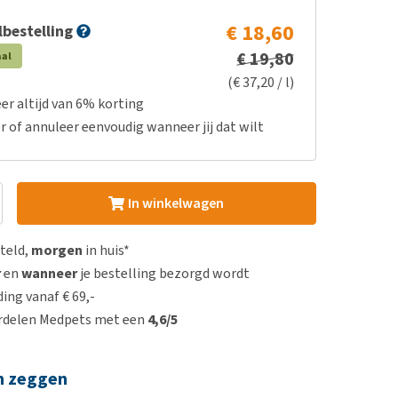
€ 18,60
bestelling
€ 19,80
aal
(€ 37,20 / l)
er altijd van 6% korting
r of annuleer eenvoudig wanneer jij dat wilt
In winkelwagen
steld,
morgen
in huis*
r
en
wanneer
je bestelling bezorgd wordt
ing vanaf € 69,-
rdelen Medpets met een
4,6/5
n zeggen