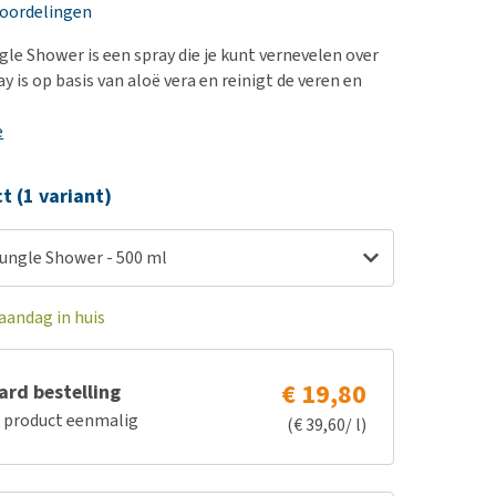
erproblemen
nd te zwaar wordt?
eoordelingen
derdom en dementie
lp! Mijn hond plast in
e Shower is een spray die je kunt vernevelen over
is. Wat nu?
ergewicht en conditie
ay is op basis van aloë vera en reinigt de veren en
kijk alles
ieren, pezen en botten
e
uchtbaarheid
kijk alles
ct (1 variant)
ngle Shower - 500 ml
aandag in huis
€ 19,80
rd bestelling
e product eenmalig
(€ 39,60/ l)