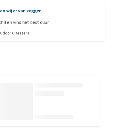
an wij er van zeggen
chil en vind het best duur
0
, door
Claessens