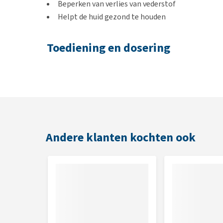
Beperken van verlies van vederstof
Helpt de huid gezond te houden
Toediening en dosering
Je kunt de spray over de vogel vernevelen. Er word
huiskamervogels en vogels voor de tentoonstelling
Huiskamervogels
: Tijdens de winterperiode 1 x per 
Tentoonstellingsvogels
: 1 x sprayen de dag voor h
tentoonstelling en tijdens de tussenperiodes om de
Andere klanten kochten ook
Inhoud
500 ml
Samenstelling