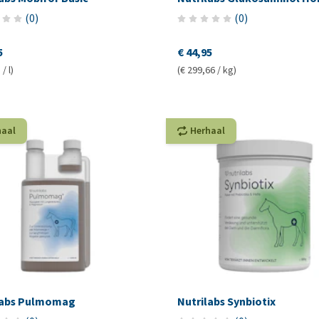
(
0
)
(
0
)
5
€ 44,95
/ l)
(€ 299,66 / kg)
haal
Herhaal
labs Pulmomag
Nutrilabs Synbiotix