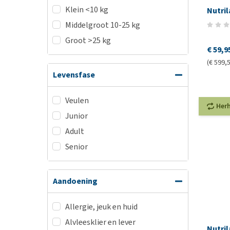
Klein <10 kg
Nutril
Middelgroot 10-25 kg
Groot >25 kg
€ 59,9
(€ 599,5
Levensfase
Veulen
Her
Junior
Adult
Senior
Aandoening
Allergie, jeuk en huid
Alvleesklier en lever
Nutril