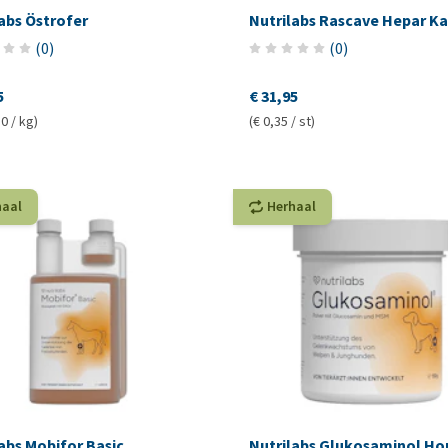
abs Östrofer
Nutrilabs Rascave Hepar Ka
(
0
)
(
0
)
5
€ 31,95
0 / kg)
(€ 0,35 / st)
haal
Herhaal
abs Mobifor Basic
Nutrilabs Glukosaminol Ho