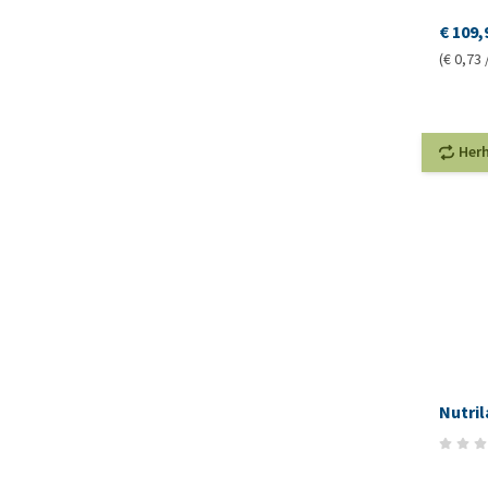
€ 109,
(€ 0,73 
Her
Nutri