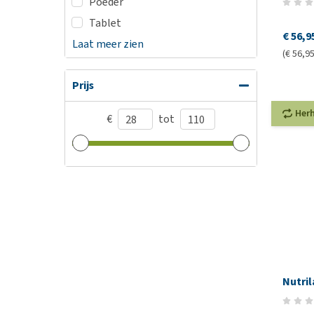
Poeder
Tablet
€ 56,9
Laat meer zien
(€ 56,95 
Prijs
Her
€
tot
Nutri