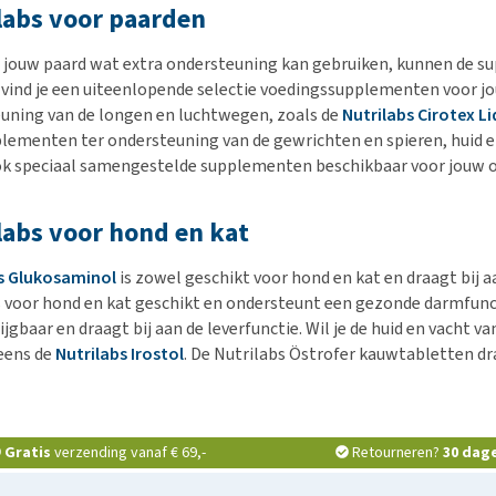
labs voor paarden
jouw paard wat extra ondersteuning kan gebruiken, kunnen de su
vind je een uiteenlopende selectie voedingssupplementen voor jo
uning van de longen en luchtwegen, zoals de
Nutrilabs Cirotex Li
plementen ter ondersteuning van de gewrichten en spieren, huid e
ook speciaal samengestelde supplementen beschikbaar voor jouw o
labs voor hond en kat
s Glukosaminol
is zowel geschikt voor hond en kat en draagt bij 
is voor hond en kat geschikt en ondersteunt een gezonde darmfunct
ijgbaar en draagt bij aan de leverfunctie. Wil je de huid en vacht 
eens de
Nutrilabs Irostol
. De Nutrilabs Östrofer kauwtabletten dr
Gratis
verzending vanaf € 69,-
Retourneren?
30 dag