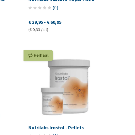
(
0
)
€ 29,95
-
€ 60,95
(€ 0,33 / st)
Herhaal
Nutrilabs Irostol - Pellets