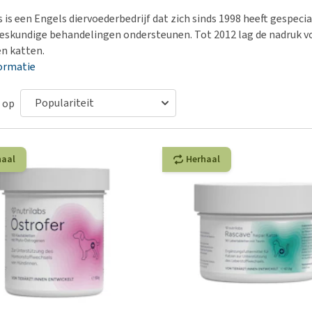
Bench
Nierproblemen
BARF
Ni
ho
er
 is een Engels diervoederbedrijf dat zich sinds 1998 heeft gespeci
Voer- en drinkbakken
Ouderdom en dementie
Puppy apotheek
Ou
He
nvoer
eskundige behandelingen ondersteunen. Tot 2012 lag de nadruk v
hu
Op reis en onderweg
Overgewicht en conditie
Vuurwerkangst
Ov
n katten.
r
Be
ormatie
Bekijk alles
Bekijk alles
Puppy benodigdheden
Sp
Bekijk alles
Vr
 op
Be
haal
Herhaal