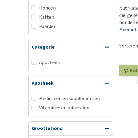
BARF
Hypoallergeen vo
Honden
Nutrilabs
Puppy apotheek
Biologisch honde
diergene
Katten
Vuurwerkangst
honden e
Vegan hondenvoe
Paarden
Meer inf
Bekijk alles
Snacks
Bekijk alles
Sorteren
Categorie
Apotheek
Her
Apotheek
Medicijnen en supplementen
Vitamines en mineralen
Grootte hond