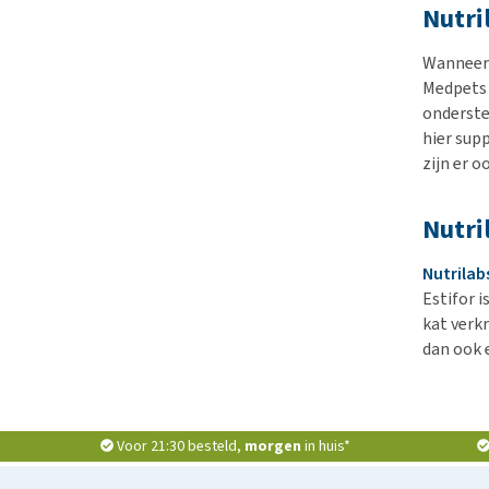
Nutri
Wanneer 
Medpets 
onderste
hier sup
zijn er 
Nutri
Nutrilab
Estifor 
kat verkr
dan ook 
Voor 21:30 besteld,
morgen
in huis*