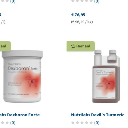
(
0
)
(
0
)
5
€ 76,95
/ l)
(€ 96,19 / kg)
haal
Herhaal
labs Dexboron Forte
Nutrilabs Devil's Turmeric
(
0
)
(
0
)