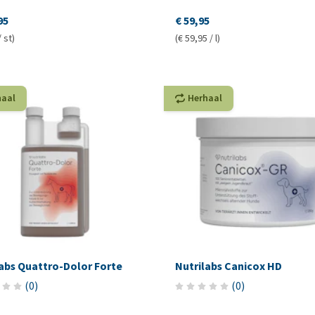
95
€ 59,95
/ st)
(€ 59,95 / l)
haal
Herhaal
labs Quattro-Dolor Forte
Nutrilabs Canicox HD
(
0
)
(
0
)