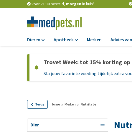
Voor 21:30 besteld,
morgen
in huis*
Dieren
Apotheek
Merken
Advies van
Voer
Apotheek
Trovet Week: tot 15% korting op
Hondenbrokken
Vlooien en teken
Sla jouw favoriete voeding tijdelijk extra voo
Natvoer
Ontworming
Dieetvoer
Medicijnen en
supplementen
Standaardvoer
Probiotica en we
Graanvrij honden
Terug
Home
Merken
Nutrilabs
Vitamines en min
Puppyvoer en sna
Nutr
Medische benodi
Glutenvrij honden
Dier