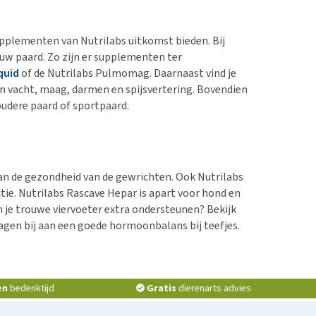
pplementen van Nutrilabs uitkomst bieden. Bij
uw paard. Zo zijn er supplementen ter
quid
of de Nutrilabs Pulmomag. Daarnaast vind je
n vacht, maag, darmen en spijsvertering. Bovendien
udere paard of sportpaard.
aan de gezondheid van de gewrichten. Ook Nutrilabs
ie. Nutrilabs Rascave Hepar is apart voor hond en
van je trouwe viervoeter extra ondersteunen? Bekijk
agen bij aan een goede hormoonbalans bij teefjes.
en
bedenktijd
Gratis
dierenarts advies