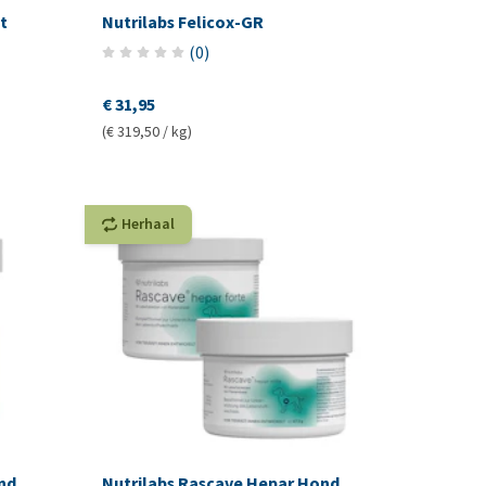
t
Nutrilabs Felicox-GR
(
0
)
€ 31,95
(€ 319,50 / kg)
Herhaal
nd
Nutrilabs Rascave Hepar Hond