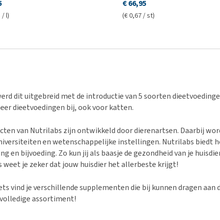
5
€ 66,95
/ l)
(€ 0,67 / st)
werd dit uitgebreid met de introductie van 5 soorten dieetvoeding
eer dieetvoedingen bij, ook voor katten.
cten van Nutrilabs zijn ontwikkeld door dierenartsen. Daarbij w
niversiteiten en wetenschappelijke instellingen. Nutrilabs biedt
ing en bijvoeding. Zo kun jij als baasje de gezondheid van je huis
 weet je zeker dat jouw huisdier het allerbeste krijgt!
ets vind je verschillende supplementen die bij kunnen dragen aan 
 volledige assortiment!