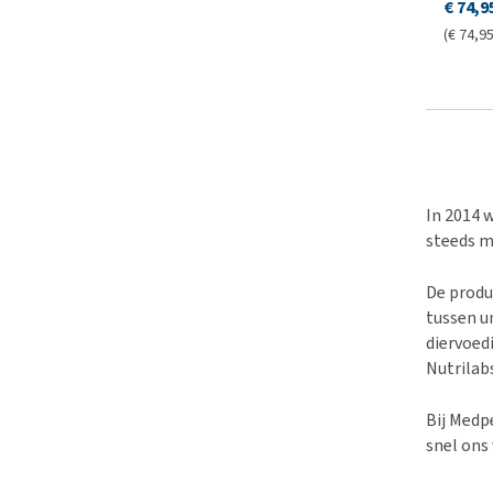
€ 74,9
(€ 74,95 
In 2014 
steeds m
De produ
tussen u
diervoed
Nutrilabs
Bij Medp
snel ons