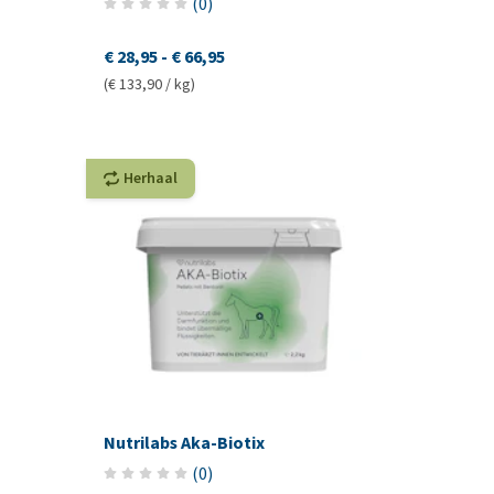
(
0
)
€ 28,95
-
€ 66,95
(€ 133,90 / kg)
Herhaal
Nutrilabs Aka-Biotix
(
0
)