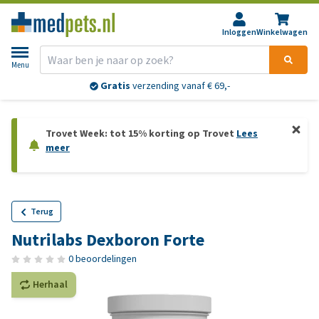
Inloggen
Winkelwagen
Menu
Gratis
verzending vanaf € 69,-
Trovet Week: tot 15% korting op Trovet
Lees
meer
Terug
Nutrilabs Dexboron Forte
0 beoordelingen
Herhaal