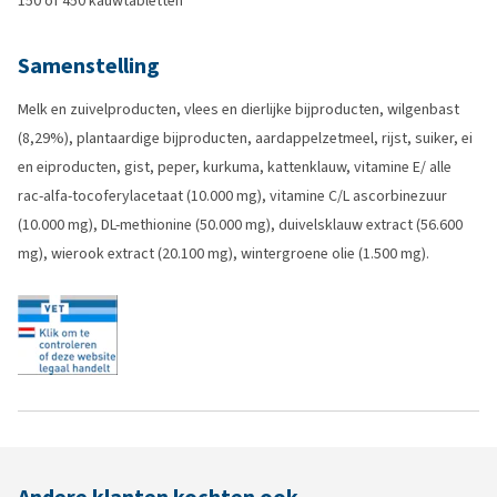
150 of 450 kauwtabletten
Samenstelling
Melk en zuivelproducten, vlees en dierlijke bijproducten, wilgenbast
(8,29%), plantaardige bijproducten, aardappelzetmeel, rijst, suiker, ei
en eiproducten, gist, peper, kurkuma, kattenklauw, vitamine E/ alle
rac-alfa-tocoferylacetaat (10.000 mg), vitamine C/L ascorbinezuur
(10.000 mg), DL-methionine (50.000 mg), duivelsklauw extract (56.600
mg), wierook extract (20.100 mg), wintergroene olie (1.500 mg).