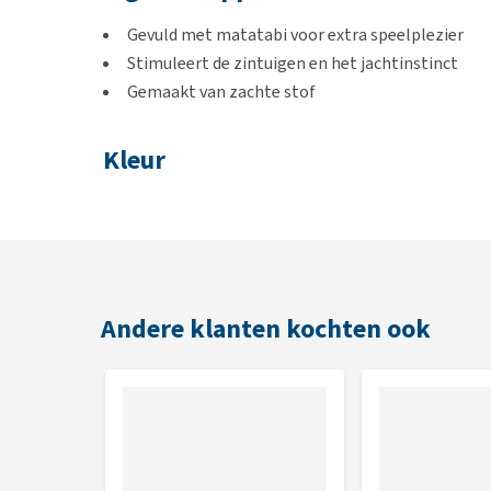
Gevuld met matatabi voor extra speelplezier
Stimuleert de zintuigen en het jachtinstinct
Gemaakt van zachte stof
Kleur
Bruin
Afmetingen
24 cm
Andere klanten kochten ook