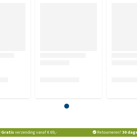
Gratis
verzending vanaf € 69,-
Retourneren?
30 dag