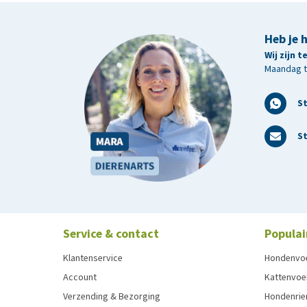
Heb je 
Wij zijn 
Maandag t/
S
St
Service & contact
Populai
Klantenservice
Hondenvo
Account
Kattenvoe
Verzending & Bezorging
Hondenrie