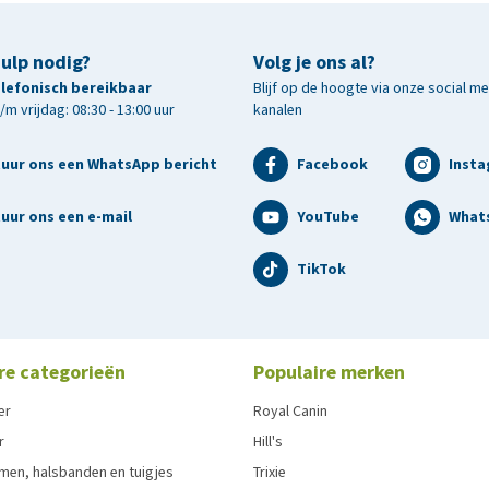
hulp nodig?
Volg je ons al?
telefonisch bereikbaar
Blijf op de hoogte via onze social m
m vrijdag: 08:30 - 13:00 uur
kanalen
tuur ons een WhatsApp bericht
Facebook
Inst
uur ons een e-mail
YouTube
What
TikTok
re categorieën
Populaire merken
er
Royal Canin
r
Hill's
men, halsbanden en tuigjes
Trixie