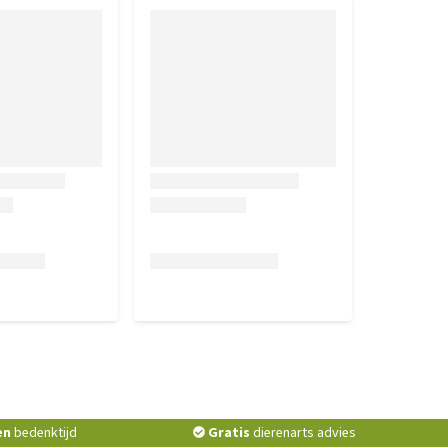
en
bedenktijd
Gratis
dierenarts advies