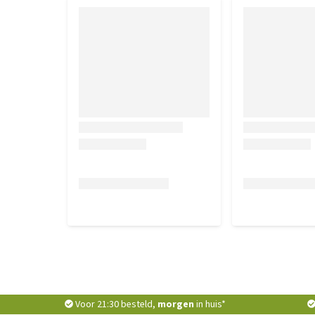
Voor 21:30 besteld,
morgen
in huis*