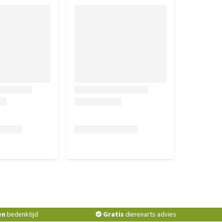
en
bedenktijd
Gratis
dierenarts advies