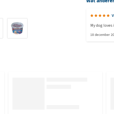
Wat andere
V
My dog loves i
18 december 2