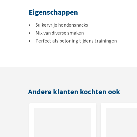
Eigenschappen
Suikervrije hondensnacks
Mix van diverse smaken
Perfect als beloning tijdens trainingen
Inhoud
200 gram, 500 gram of 1,8 kg
Andere klanten kochten ook
Samenstelling
Granen en plantaardige bijproducten, oliën en vetten
dierlijke bijproducten
Analytische bestanddelen