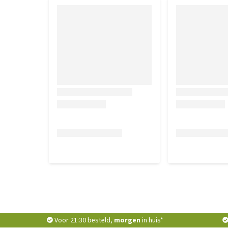
Voor 21:30 besteld,
morgen
in huis*