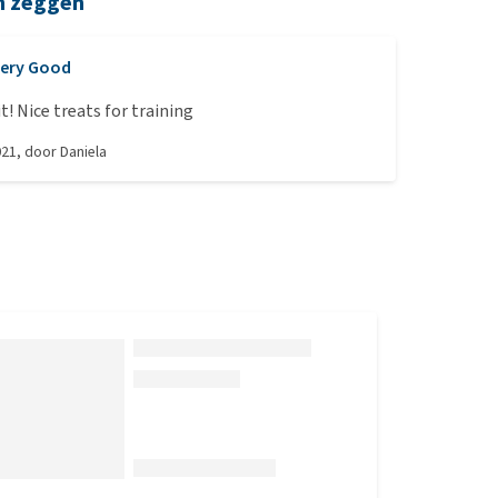
n zeggen
ery Good
t! Nice treats for training
021
, door
Daniela