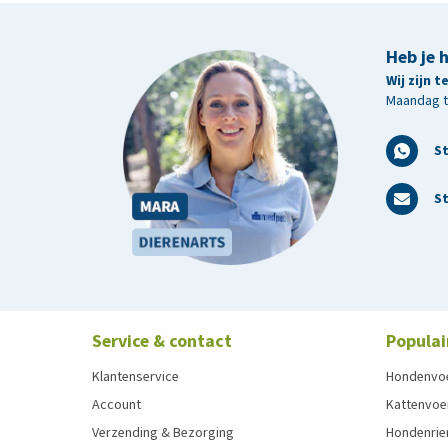
Heb je 
Wij zijn 
Maandag t/
S
St
Service & contact
Populai
Klantenservice
Hondenvo
Account
Kattenvoe
Verzending & Bezorging
Hondenrie