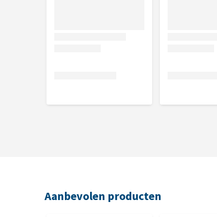
Vochtgehalte 18,0%, Ruw eiwit 11,7%, Vetgehalte 
Nutritionele toevoegingsmiddelen
IJzer (E1) 830mg/kg
Aanbevolen producten