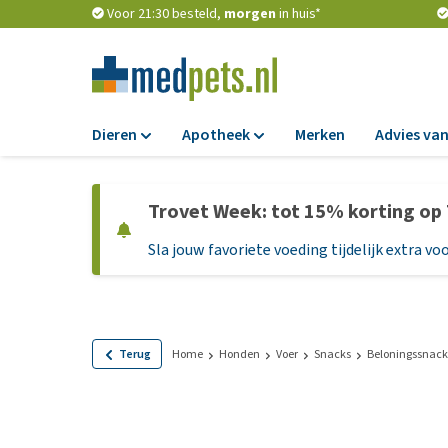
Voor 21:30 besteld,
morgen
in huis*
Dieren
Apotheek
Merken
Advies van
Voer
Apotheek
Trovet Week: tot 15% korting op
Hondenbrokken
Vlooien en teken
Sla jouw favoriete voeding tijdelijk extra voo
Natvoer
Ontworming
Dieetvoer
Medicijnen en
supplementen
Standaardvoer
Probiotica en we
Graanvrij honden
Terug
Home
Honden
Voer
Snacks
Beloningssnack
Vitamines en min
Puppyvoer en sna
Medische benodi
Glutenvrij honden