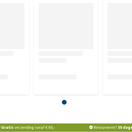
Gratis
verzending vanaf € 69,-
Retourneren?
30 dag