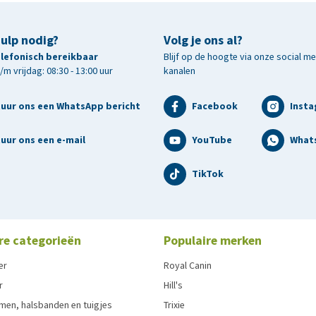
hulp nodig?
Volg je ons al?
telefonisch bereikbaar
Blijf op de hoogte via onze social m
m vrijdag: 08:30 - 13:00 uur
kanalen
tuur ons een WhatsApp bericht
Facebook
Inst
uur ons een e-mail
YouTube
What
TikTok
re categorieën
Populaire merken
er
Royal Canin
r
Hill's
men, halsbanden en tuigjes
Trixie