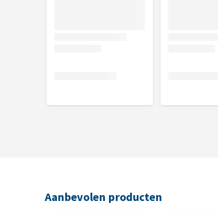
Samenstelling
Granen (4% rijst), vlees en dierlijke bijprodukten (
plantaardige eiwitextracten, oliën en vetten
Analytische bestanddelen
Ruw eiwit 22,0%, Vochtgehalte 16,0%, Ruwe as 4,5
Aanbevolen producten