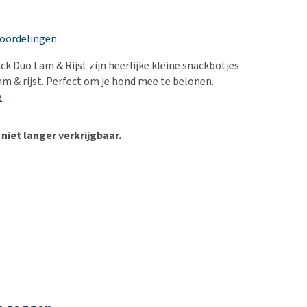
erproblemen
nd te zwaar wordt?
derdom en dementie
lp! Mijn hond plast in
eoordelingen
is. Wat nu?
ergewicht en conditie
kijk alles
ck Duo Lam & Rijst zijn heerlijke kleine snackbotjes
ieren, pezen en botten
m & rijst. Perfect om je hond mee te belonen.
uchtbaarheid
e
kijk alles
 niet langer verkrijgbaar.