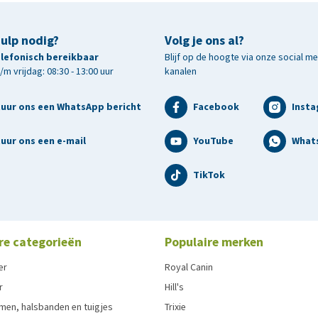
hulp nodig?
Volg je ons al?
telefonisch bereikbaar
Blijf op de hoogte via onze social m
m vrijdag: 08:30 - 13:00 uur
kanalen
tuur ons een WhatsApp bericht
Facebook
Inst
uur ons een e-mail
YouTube
What
TikTok
re categorieën
Populaire merken
er
Royal Canin
r
Hill's
men, halsbanden en tuigjes
Trixie