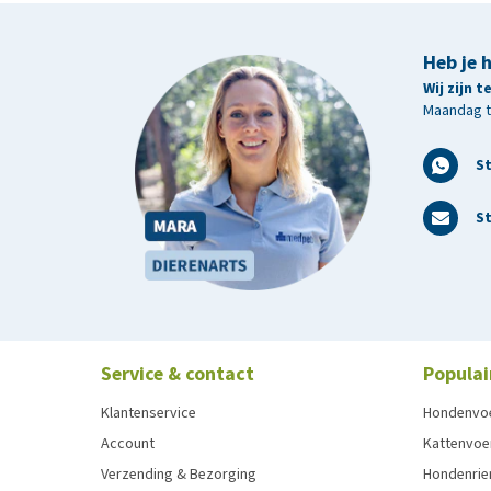
Heb je 
Wij zijn 
Maandag t/
S
St
Service & contact
Populai
Klantenservice
Hondenvo
Account
Kattenvoe
Verzending & Bezorging
Hondenrie