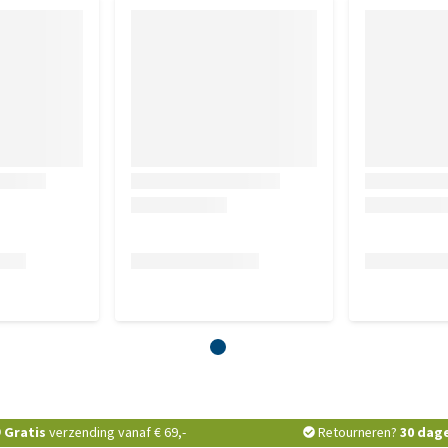
Gratis
verzending vanaf € 69,-
Retourneren?
30 dag