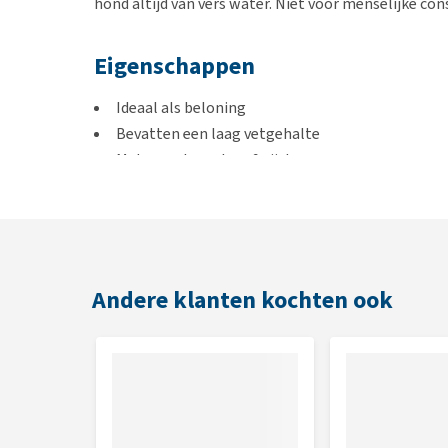
hond altijd van vers water. Niet voor menselijke c
Eigenschappen
Ideaal als beloning
Bevatten een laag vetgehalte
Met smaak van lam & rijst
Afgesloten in een handige emmer waardoor extr
Smaak
Lam & Rijst
Andere klanten kochten ook
Inhoud
500 gram