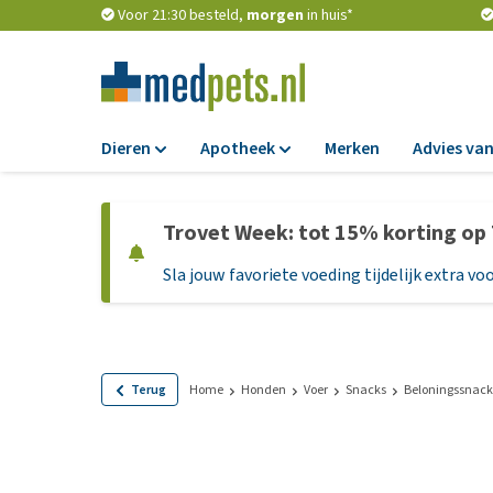
Voor 21:30 besteld,
morgen
in huis*
Dieren
Apotheek
Merken
Advies van
Voer
Apotheek
Trovet Week: tot 15% korting op
Hondenbrokken
Vlooien en teken
Sla jouw favoriete voeding tijdelijk extra voo
Natvoer
Ontworming
Dieetvoer
Medicijnen en
supplementen
Standaardvoer
Probiotica en we
Graanvrij honden
Terug
Home
Honden
Voer
Snacks
Beloningssnack
Vitamines en min
Puppyvoer en sna
Medische benodi
Glutenvrij honden