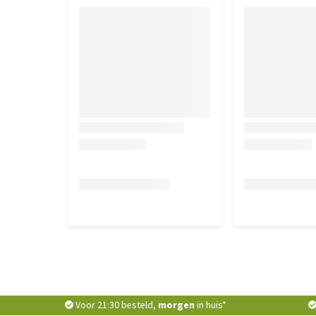
Voor 21:30 besteld,
morgen
in huis*