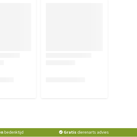
en
bedenktijd
Gratis
dierenarts advies