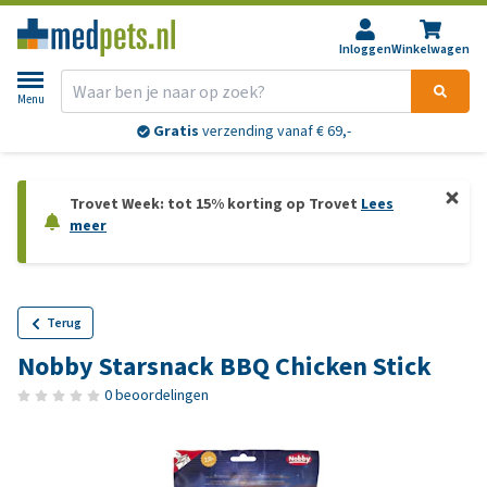
Inloggen
Winkelwagen
Menu
Gratis
verzending vanaf € 69,-
Trovet Week: tot 15% korting op Trovet
Lees
meer
Terug
Nobby Starsnack BBQ Chicken Stick
0 beoordelingen