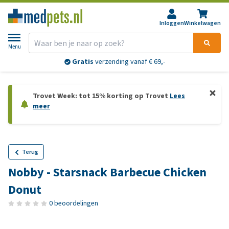
Inloggen
Winkelwagen
Menu
Gratis
verzending vanaf € 69,-
Trovet Week: tot 15% korting op Trovet
Lees
meer
Terug
Nobby - Starsnack Barbecue Chicken
Donut
0 beoordelingen