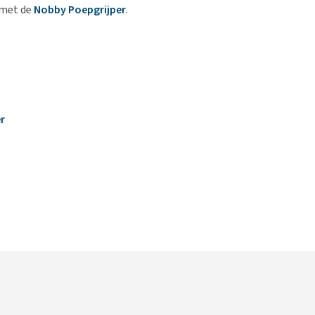
 met de
Nobby Poepgrijper
.
r