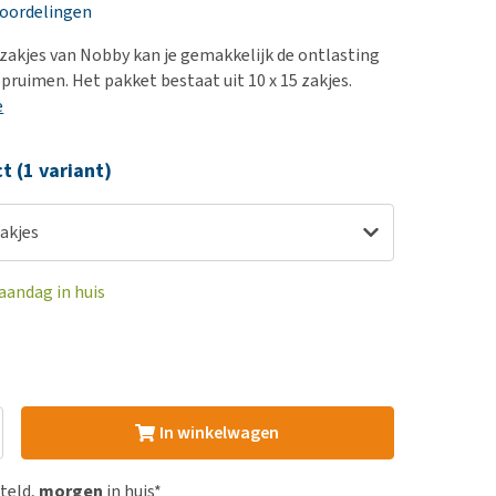
erproblemen
nd te zwaar wordt?
eoordelingen
derdom en dementie
lp! Mijn hond plast in
zakjes van Nobby kan je gemakkelijk de ontlasting
is. Wat nu?
ergewicht en conditie
pruimen. Het pakket bestaat uit 10 x 15 zakjes.
kijk alles
e
ieren, pezen en botten
uchtbaarheid
ct (1 variant)
kijk alles
akjes
aandag in huis
In winkelwagen
steld,
morgen
in huis*