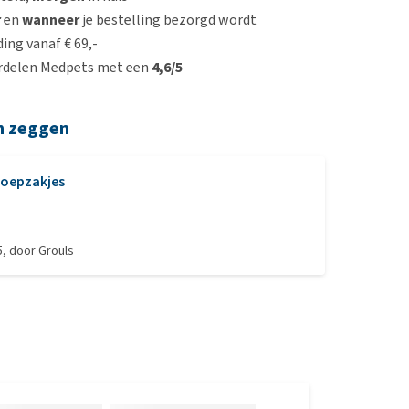
r
en
wanneer
je bestelling bezorgd wordt
ing vanaf € 69,-
rdelen Medpets met een
4,6/5
n zeggen
oepzakjes
5
, door
Grouls