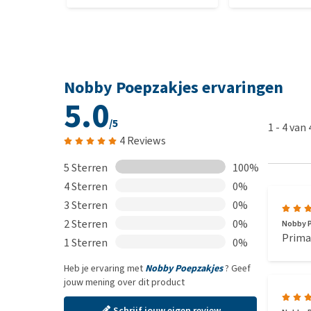
Nobby Poepzakjes ervaringen
5.0
/5
1
-
4
van
4 Reviews
5 Sterren
100%
4 Sterren
0%
3 Sterren
0%
2 Sterren
0%
Nobby 
Prima
1 Sterren
0%
Heb je ervaring met
Nobby Poepzakjes
? Geef
jouw mening over dit product
Schrijf jouw eigen review