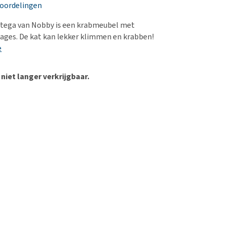
erproblemen
nd te zwaar wordt?
eoordelingen
derdom en dementie
lp! Mijn hond plast in
ega van Nobby is een krabmeubel met
is. Wat nu?
ergewicht en conditie
tages. De kat kan lekker klimmen en krabben!
kijk alles
e
ieren, pezen en botten
uchtbaarheid
 niet langer verkrijgbaar.
kijk alles