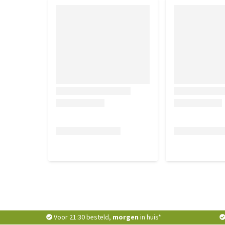
Voor 21:30 besteld,
morgen
in huis*