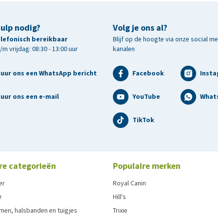
hulp nodig?
Volg je ons al?
telefonisch bereikbaar
Blijf op de hoogte via onze social m
m vrijdag: 08:30 - 13:00 uur
kanalen
tuur ons een WhatsApp bericht
Facebook
Inst
uur ons een e-mail
YouTube
What
TikTok
re categorieën
Populaire merken
er
Royal Canin
r
Hill's
men, halsbanden en tuigjes
Trixie