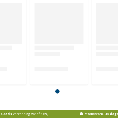
Gratis
verzending vanaf € 69,-
Retourneren?
30 dag