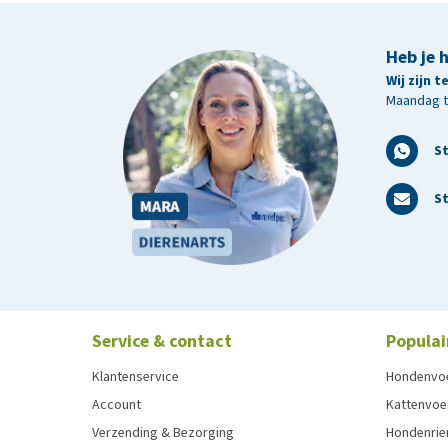
Heb je 
Wij zijn 
Maandag t/
S
St
Service & contact
Populai
Klantenservice
Hondenvo
Account
Kattenvoe
Verzending & Bezorging
Hondenrie