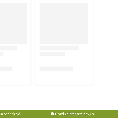
en
bedenktijd
Gratis
dierenarts advies