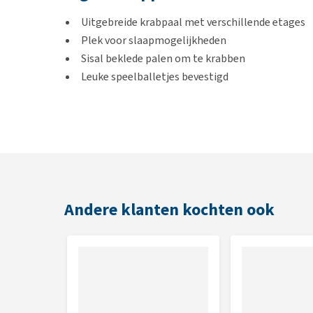
Uitgebreide krabpaal met verschillende etages
Plek voor slaapmogelijkheden
Sisal beklede palen om te krabben
Leuke speelballetjes bevestigd
Kleur
Beige
Afmetingen
Andere klanten kochten ook
Grondvlak: 48 x 48 cm
Hoogte: 141 cm
Dikte sisalstam: 9 cm