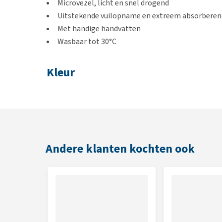
Microvezel, licht en snel drogend
Uitstekende vuilopname en extreem absorberen
Met handige handvatten
Wasbaar tot 30°C
Kleur
Donkerblauw of grijs
Afmetingen
Donkerblauw: 64 x 23 cm
Andere klanten kochten ook
Grijs: 100 x 50 cm