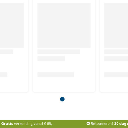
Gratis
verzending vanaf € 69,-
Retourneren?
30 dag