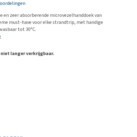
erproblemen
nd te zwaar wordt?
eoordelingen
derdom en dementie
lp! Mijn hond plast in
de en zeer absorberende microvezelhanddoek van
is. Wat nu?
ergewicht en conditie
ieme must-have voor elke strandtrip, met handige
kijk alles
wasbaar tot 30°C.
ieren, pezen en botten
e
uchtbaarheid
kijk alles
 niet langer verkrijgbaar.