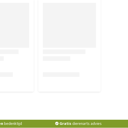
en
bedenktijd
Gratis
dierenarts advies