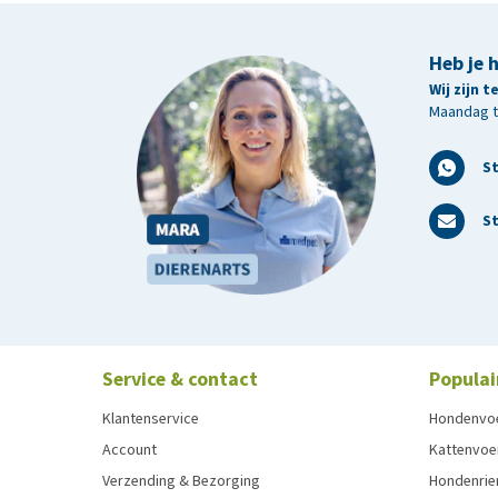
Heb je 
Wij zijn 
Maandag t/
S
St
Service & contact
Populai
Klantenservice
Hondenvo
Account
Kattenvoe
Verzending & Bezorging
Hondenrie