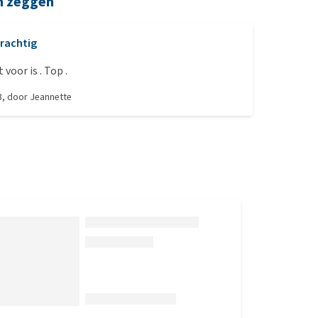
n zeggen
rachtig
voor is . Top .
3
, door
Jeannette