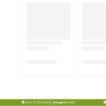
Voor 21:30 besteld,
morgen
in huis*