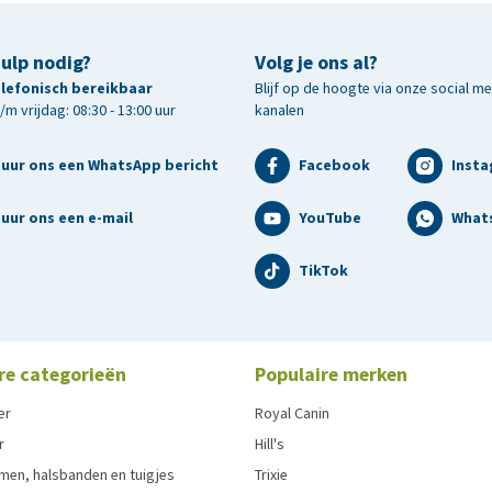
hulp nodig?
Volg je ons al?
telefonisch bereikbaar
Blijf op de hoogte via onze social m
m vrijdag: 08:30 - 13:00 uur
kanalen
tuur ons een WhatsApp bericht
Facebook
Inst
uur ons een e-mail
YouTube
What
TikTok
re categorieën
Populaire merken
er
Royal Canin
r
Hill's
men, halsbanden en tuigjes
Trixie