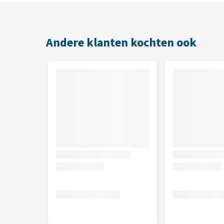
Paard 2 x daags 10 gram
Pony 2 x daags 5 gram
Andere klanten kochten ook
Inhoud
Pot van 750 gram.
Samenstelling
99,9% MSM.