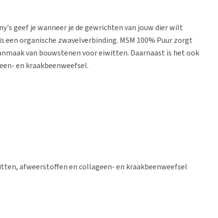
y's geef je wanneer je de gewrichten van jouw dier wilt
s een organische zwavelverbinding. MSM 100% Puur zorgt
aanmaak van bouwstenen voor eiwitten. Daarnaast is het ook
geen- en kraakbeenweefsel.
tten, afweerstoffen en collageen- en kraakbeenweefsel
 paarden
gen. Voor gebruik oplossen in water.