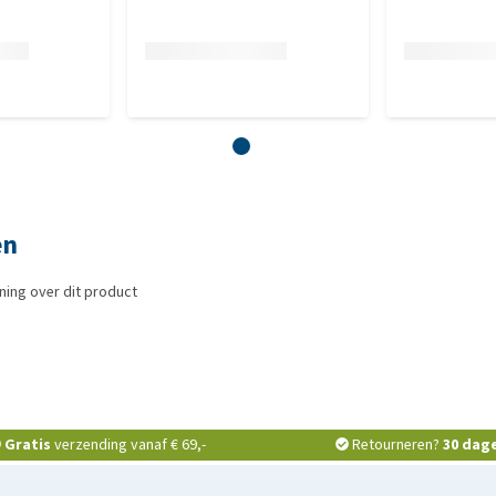
en
ing over dit product
Gratis
verzending vanaf € 69,-
Retourneren?
30 dag