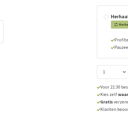
Herhaal
Herh
Profite
Pauzee
Voor 21:30 be
Kies zelf
waa
Gratis
verzend
Klanten beoo