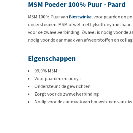
MSM Poeder 100% Puur - Paard
MSM 100% Puur van
Biestwinkel
voor paarden en pon
ondersteunen. MSM ofwel methylsulfonylmethaan i
voor de zwavelverbinding. Zwavel is nodig voor de 
nodig voor de aanmaak van afweerstoffen en colla
Eigenschappen
99,9% MSM
Voor paarden en pony's
Ondersteunt de gewrichten
Zorgt voor de zwavelverbinding
Nodig voor de aanmaak van bouwstenen van eiwi
Gebruik en dosering MSM poeder
Schud de pot voor gebruik om het poeder los te krij