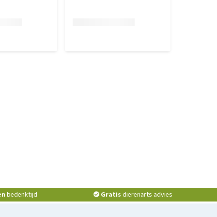
en
bedenktijd
Gratis
dierenarts advies