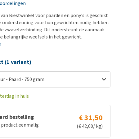
erproblemen
nd te zwaar wordt?
eoordelingen
derdom en dementie
lp! Mijn hond plast in
an Biestwinkel voor paarden en pony's is geschikt
is. Wat nu?
ergewicht en conditie
e ondersteuning voor hun gewrichten nodig hebben.
kijk alles
de zwavelverbinding. Dit ondersteunt de aanmaak
ieren, pezen en botten
de belangrijke weefsels in het gewricht.
uchtbaarheid
e
kijk alles
ct (1 variant)
r - Paard - 750 gram
terdag in huis
€ 31,50
rd bestelling
e product eenmalig
(€ 42,00/ kg)