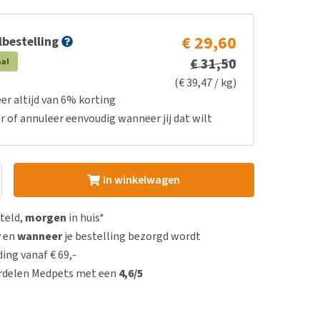
€ 29,60
bestelling
€ 31,50
aal
(€ 39,47 / kg)
er altijd van 6% korting
r of annuleer eenvoudig wanneer jij dat wilt
In winkelwagen
steld,
morgen
in huis*
r
en
wanneer
je bestelling bezorgd wordt
ing vanaf € 69,-
rdelen Medpets met een
4,6/5