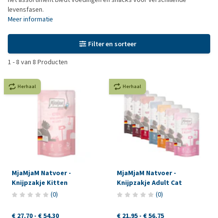
levensfasen.
Meer informatie
Filter en sorteer
1
-
8
van
8
Producten
Herhaal
Herhaal
MjaMjaM Natvoer -
MjaMjaM Natvoer -
Knijpzakje Kitten
Knijpzakje Adult Cat
(
0
)
(
0
)
€ 27,70
-
€ 54,30
€ 21,95
-
€ 56,75