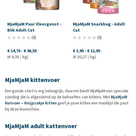
MjaMjaM Puur Vleesgenot -
MjaMjaM Snackbag - Adult
Blik Adult Cat
Cat
(
0
)
(
0
)
€ 14,70
-
€ 46,55
€ 3,95
-
€ 11,95
(€ 9,38 / kg)
(€ 30,27 / kg)
MjaMjaM kittenvoer
Een goede start is erg belangrijk, daarom biedt MjaMjaM een speciale
voeding die is afgestemd op de behoeftes van kittens. Met
MjaMjaM
Natvoer – Knijpzakje Kitten
geef je jouw kitten een maaltijd die past
bij deze levensfase.
MjaMjaM adult kattenvoer