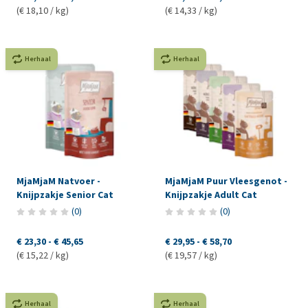
(€ 18,10 / kg)
(€ 14,33 / kg)
Herhaal
Herhaal
MjaMjaM Natvoer -
MjaMjaM Puur Vleesgenot -
Knijpzakje Senior Cat
Knijpzakje Adult Cat
(
0
)
(
0
)
€ 23,30
-
€ 45,65
€ 29,95
-
€ 58,70
(€ 15,22 / kg)
(€ 19,57 / kg)
Herhaal
Herhaal