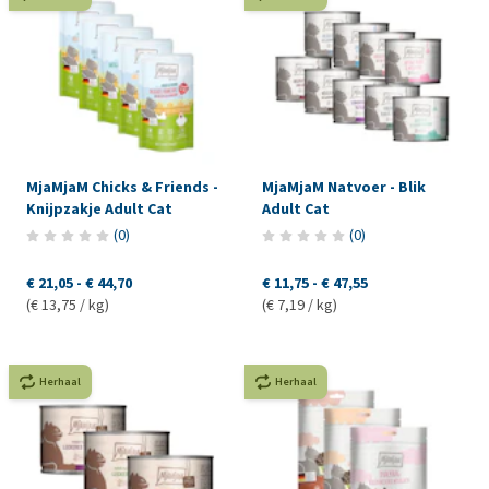
MjaMjaM Chicks & Friends -
MjaMjaM Natvoer - Blik
Knijpzakje Adult Cat
Adult Cat
(
0
)
(
0
)
€ 21,05
-
€ 44,70
€ 11,75
-
€ 47,55
(€ 13,75 / kg)
(€ 7,19 / kg)
Herhaal
Herhaal