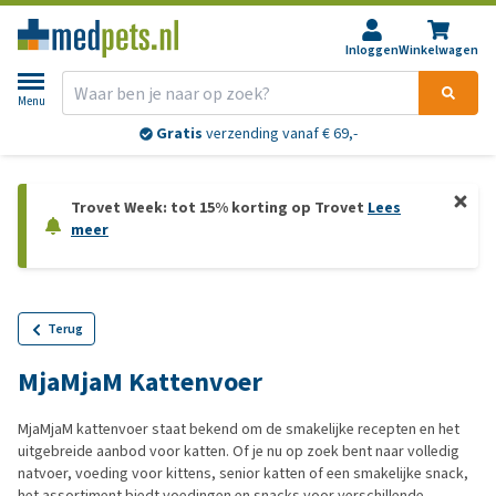
Inloggen
Winkelwagen
Menu
Gratis
verzending vanaf € 69,-
Trovet Week: tot 15% korting op Trovet
Lees
meer
Terug
MjaMjaM Kattenvoer
MjaMjaM kattenvoer staat bekend om de smakelijke recepten en het
uitgebreide aanbod voor katten. Of je nu op zoek bent naar volledig
natvoer, voeding voor kittens, senior katten of een smakelijke snack,
het assortiment biedt voedingen en snacks voor verschillende