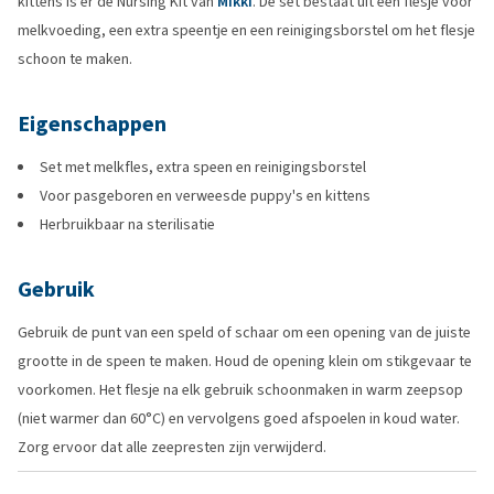
kittens is er de Nursing Kit van
Mikki
. De set bestaat uit een flesje voor
melkvoeding, een extra speentje en een reinigingsborstel om het flesje
schoon te maken.
Eigenschappen
Set met melkfles, extra speen en reinigingsborstel
Voor pasgeboren en verweesde puppy's en kittens
Herbruikbaar na sterilisatie
Gebruik
Gebruik de punt van een speld of schaar om een opening van de juiste
grootte in de speen te maken. Houd de opening klein om stikgevaar te
voorkomen. Het flesje na elk gebruik schoonmaken in warm zeepsop
(niet warmer dan 60°C) en vervolgens goed afspoelen in koud water.
Zorg ervoor dat alle zeepresten zijn verwijderd.