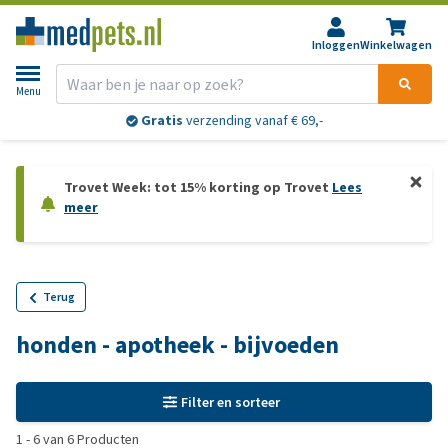
Inloggen
Winkelwagen
Menu
Gratis
verzending vanaf € 69,-
Trovet Week: tot 15% korting op Trovet
Lees
meer
Terug
honden - apotheek - bijvoeden
Filter en sorteer
1
-
6
van
6
Producten