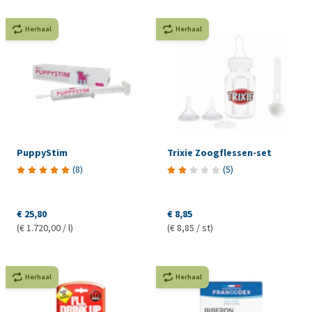
Herhaal
Herhaal
PuppyStim
Trixie Zoogflessen-set
(
8
)
(
5
)
€ 25,80
€ 8,85
(€ 1.720,00 / l)
(€ 8,85 / st)
Herhaal
Herhaal