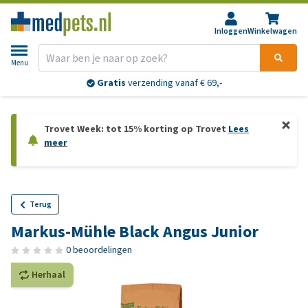
Inloggen
Winkelwagen
Menu
Gratis
verzending vanaf € 69,-
Trovet Week: tot 15% korting op Trovet
Lees
meer
Terug
Markus-Mühle Black Angus Junior
0 beoordelingen
Herhaal