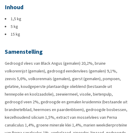
Inhoud
1,5 kg
5 kg
15 kg
Samenstelling
Gedroogd vlees van Black Angus (gemalen) 20,2%, bruine
volkorenrijst (gemalen), gedroogd eendenvlees (gemalen) 9,1%,
zeevis 5,6%, volkorenmaïs (gemalen), gierst (gemalen), pompoen,
gelatine, koudgeperste plantaardige olieblend (bestaande uit
hennepolie en koolzaadolie), zeewiermeel, visolie, bietenpulp,
gedroogd veen 2%, gedroogde en gemalen kruidenmix (bestaande uit
brandnetelblad, heermoes en paardenbloem), gedroogde bosbessen,
kiezelhoudend silicium 1,5%, extract van mosselvlees van Perna
canaliculus 1,4%, groene minerale klei 1,4%, marien weekdierproteïne
van Perna canaliculus 1%, venkelzaad, eipoeder, lijnzaad, gedroogde