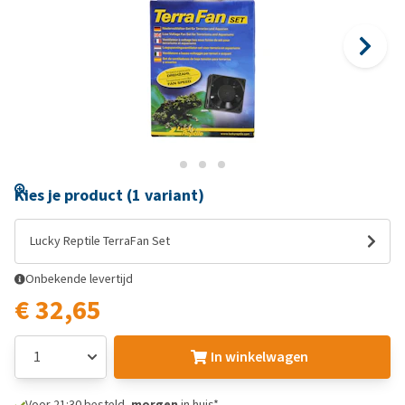
Kies je product (1 variant)
Lucky Reptile TerraFan Set
Onbekende levertijd
€ 32,65
In winkelwagen
Voor 21:30 besteld,
morgen
in huis*