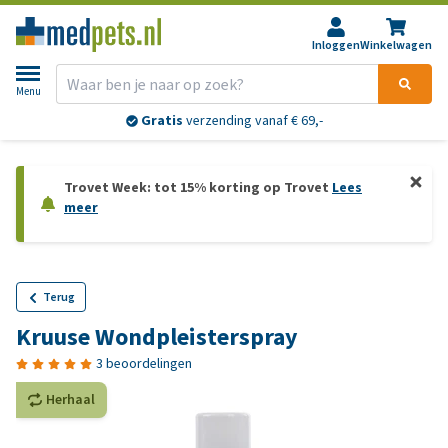
Inloggen
Winkelwagen
Menu
Gratis
verzending vanaf € 69,-
Trovet Week: tot 15% korting op Trovet
Lees
meer
Terug
Kruuse Wondpleisterspray
3 beoordelingen
Herhaal