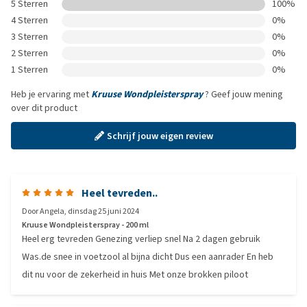
5 Sterren
100%
4 Sterren
0%
3 Sterren
0%
2 Sterren
0%
1 Sterren
0%
Heb je ervaring met
Kruuse Wondpleisterspray
? Geef jouw mening
over dit product
Schrijf jouw eigen review
Heel tevreden..
Door
Angela
,
dinsdag 25 juni 2024
Kruuse Wondpleisterspray - 200 ml
Heel erg tevreden Genezing verliep snel Na 2 dagen gebruik
Was.de snee in voetzool al bijna dicht Dus een aanrader En heb
dit nu voor de zekerheid in huis Met onze brokken piloot