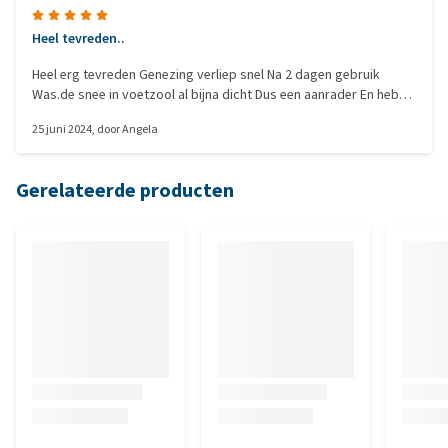
Heel tevreden..
Heel erg tevreden Genezing verliep snel Na 2 dagen gebruik
Was.de snee in voetzool al bijna dicht Dus een aanrader En heb
dit nu voor de zekerheid in huis Met onze brokken piloot
25 juni 2024
, door
Angela
Gerelateerde producten