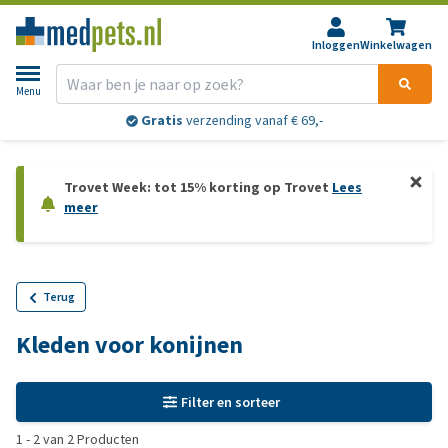
Inloggen
Winkelwagen
Menu
Gratis
verzending vanaf € 69,-
Trovet Week: tot 15% korting op Trovet
Lees
meer
Terug
Kleden voor konijnen
Filter en sorteer
1
-
2
van
2
Producten