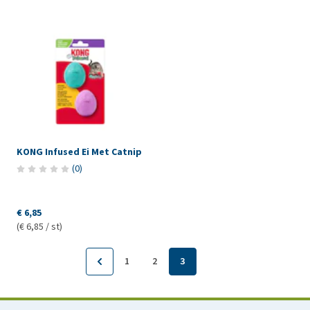
KONG Infused Ei Met Catnip
(
0
)
€ 6,85
(€ 6,85 / st)
1
2
3