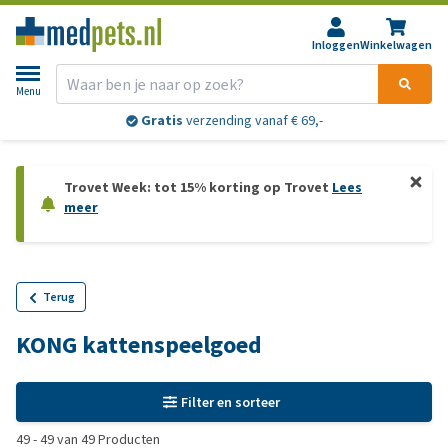
Inloggen
Winkelwagen
Menu
Gratis
verzending vanaf € 69,-
Trovet Week: tot 15% korting op Trovet
Lees
meer
Terug
KONG kattenspeelgoed
Filter en sorteer
49
-
49
van
49
Producten