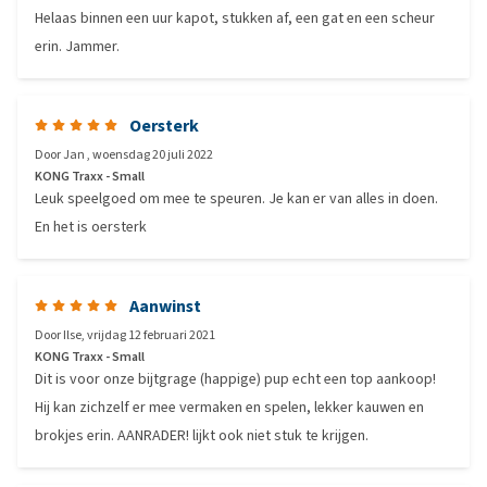
Helaas binnen een uur kapot, stukken af, een gat en een scheur
erin. Jammer.
Oersterk
Door
Jan
,
woensdag 20 juli 2022
KONG Traxx - Small
Leuk speelgoed om mee te speuren. Je kan er van alles in doen.
En het is oersterk
Aanwinst
Door
Ilse
,
vrijdag 12 februari 2021
KONG Traxx - Small
Dit is voor onze bijtgrage (happige) pup echt een top aankoop!
Hij kan zichzelf er mee vermaken en spelen, lekker kauwen en
brokjes erin. AANRADER! lijkt ook niet stuk te krijgen.