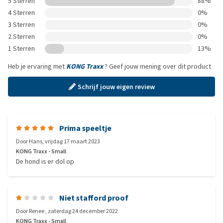
5 Sterren
88%
4 Sterren
0%
3 Sterren
0%
2 Sterren
0%
1 Sterren
13%
Heb je ervaring met
KONG Traxx
? Geef jouw mening over dit product
Schrijf jouw eigen review
Prima speeltje
Door
Hans
,
vrijdag 17 maart 2023
KONG Traxx - Small
De hond is er dol op
Niet stafford proof
Door
Renee
,
zaterdag 24 december 2022
KONG Traxx - Small