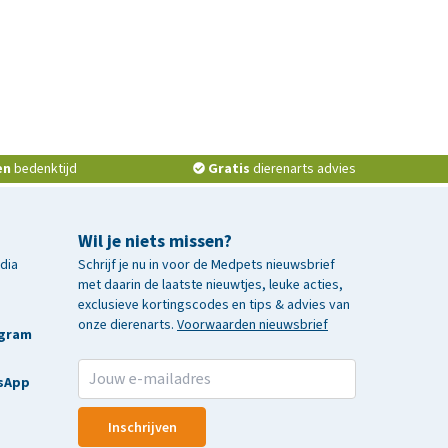
en
bedenktijd
Gratis
dierenarts advies
Wil je niets missen?
edia
Schrijf je nu in voor de Medpets nieuwsbrief
met daarin de laatste nieuwtjes, leuke acties,
exclusieve kortingscodes en tips & advies van
onze dierenarts.
Voorwaarden nieuwsbrief
agram
sApp
Inschrijven