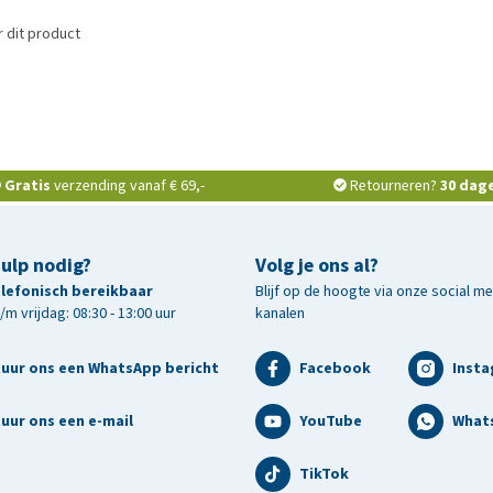
 dit product
Gratis
verzending vanaf € 69,-
Retourneren?
30 dag
hulp nodig?
Volg je ons al?
telefonisch bereikbaar
Blijf op de hoogte via onze social m
m vrijdag: 08:30 - 13:00 uur
kanalen
tuur ons een WhatsApp bericht
Facebook
Inst
uur ons een e-mail
YouTube
What
TikTok