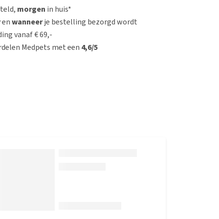
steld,
morgen
in huis*
r
en
wanneer
je bestelling bezorgd wordt
ing vanaf € 69,-
rdelen Medpets met een
4,6/5