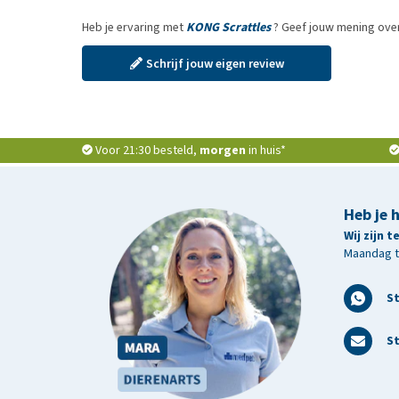
Heb je ervaring met
KONG Scrattles
? Geef jouw mening over
Schrijf jouw eigen review
Voor 21:30 besteld,
morgen
in huis*
Heb je 
Wij zijn 
Maandag t/
S
St