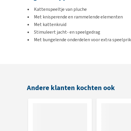
Kattenspeeltje van pluche
Met knisperende en rammelende elementen
Met kattenkruid
Stimuleert jacht- en speelgedrag
Met bungelende onderdelen voor extra speelprik
Varianten
Panda
Kip
Andere klanten kochten ook
Afmetingen
Panda: 23 x 7,5 x 3 cm
Kip: 23 x 8,5 x 3 cm