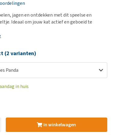
erproblemen
nd te zwaar wordt?
eoordelingen
derdom en dementie
lp! Mijn hond plast in
pelen, jagen en ontdekken met dit speelse en
is. Wat nu?
ergewicht en conditie
eltje. Ideaal om jouw kat actief en geboeid te
kijk alles
ieren, pezen en botten
e
uchtbaarheid
kijk alles
ct (2 varianten)
les Panda
aandag in huis
In winkelwagen