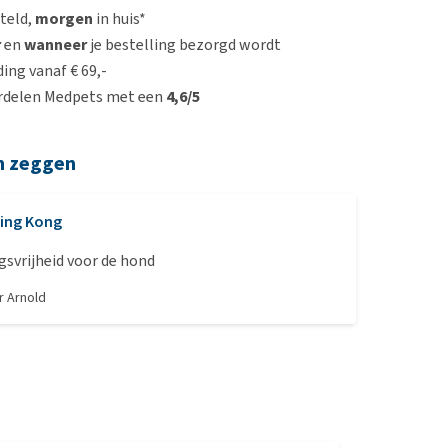
steld,
morgen
in huis*
r
en
wanneer
je bestelling bezorgd wordt
ing vanaf € 69,-
rdelen Medpets met een
4,6/5
n zeggen
ing Kong
svrijheid voor de hond
or
Arnold