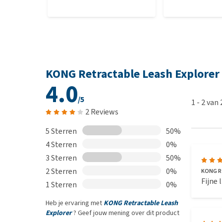
KONG Retractable Leash Explorer
4.0
/5
1
-
2
van
2 Reviews
5 Sterren
50%
4 Sterren
0%
3 Sterren
50%
2 Sterren
0%
KONG Re
Fijne
1 Sterren
0%
Heb je ervaring met
KONG Retractable Leash
Explorer
? Geef jouw mening over dit product