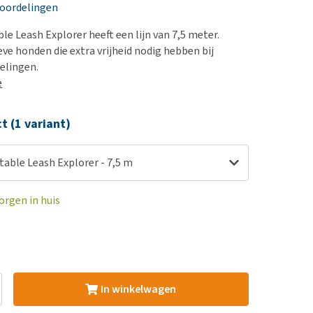
erproblemen
nd te zwaar wordt?
eoordelingen
derdom en dementie
lp! Mijn hond plast in
e Leash Explorer heeft een lijn van 7,5 meter.
is. Wat nu?
ergewicht en conditie
eve honden die extra vrijheid nodig hebben bij
kijk alles
elingen.
ieren, pezen en botten
e
uchtbaarheid
kijk alles
ct (1 variant)
able Leash Explorer - 7,5 m
orgen in huis
In winkelwagen