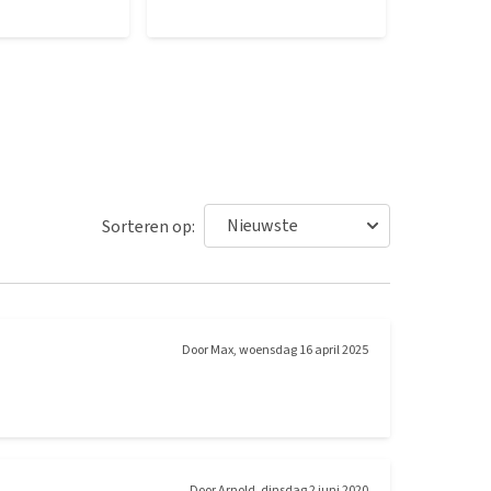
Sorteren op:
Door
Max
,
woensdag 16 april 2025
Door
Arnold
,
dinsdag 2 juni 2020