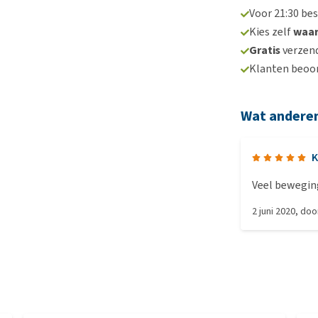
Voor 21:30 be
Kies zelf
waa
Gratis
verzend
Klanten beoo
Wat andere
K
Veel beweging
2 juni 2020
, do