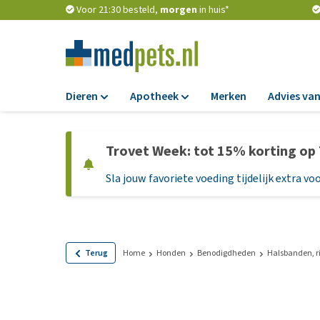
Voor 21:30 besteld,
morgen
in huis*
Dieren
Apotheek
Merken
Advies van
Voer
Apotheek
Trovet Week: tot 15% korting op
Hondenbrokken
Vlooien en teken
Sla jouw favoriete voeding tijdelijk extra voo
Natvoer
Ontworming
Dieetvoer
Medicijnen en
supplementen
Standaardvoer
Probiotica en we
Graanvrij honden
Terug
Home
Honden
Benodigdheden
Halsbanden, r
Vitamines en min
Puppyvoer en sna
Medische benodi
Glutenvrij honden