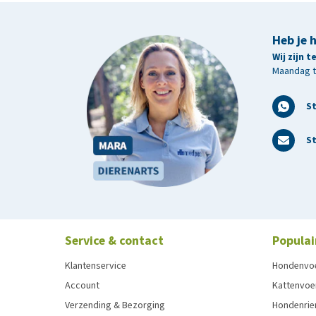
Heb je 
Wij zijn 
Maandag t/
S
St
Service & contact
Populai
Klantenservice
Hondenvo
Account
Kattenvoe
Verzending & Bezorging
Hondenrie