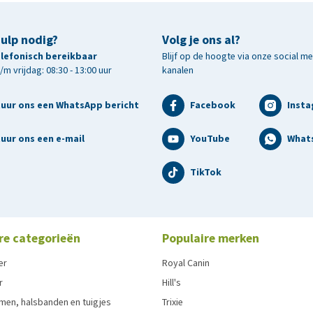
hulp nodig?
Volg je ons al?
telefonisch bereikbaar
Blijf op de hoogte via onze social m
m vrijdag: 08:30 - 13:00 uur
kanalen
tuur ons een WhatsApp bericht
Facebook
Inst
uur ons een e-mail
YouTube
What
TikTok
re categorieën
Populaire merken
er
Royal Canin
r
Hill's
men, halsbanden en tuigjes
Trixie