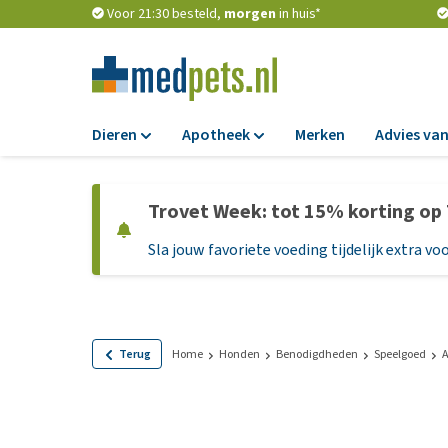
Voor 21:30 besteld,
morgen
in huis*
Dieren
Apotheek
Merken
Advies van
Voer
Apotheek
Trovet Week: tot 15% korting op
Hondenbrokken
Vlooien en teken
Sla jouw favoriete voeding tijdelijk extra voo
Natvoer
Ontworming
Dieetvoer
Medicijnen en
supplementen
Standaardvoer
Probiotica en we
Graanvrij honden
Terug
Home
Honden
Benodigdheden
Speelgoed
A
Vitamines en min
Puppyvoer en sna
Medische benodi
Glutenvrij honden