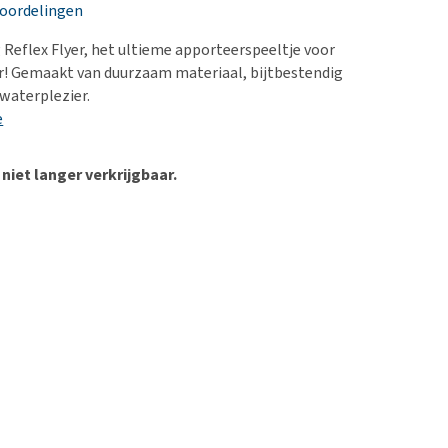
erproblemen
nd te zwaar wordt?
eoordelingen
derdom en dementie
lp! Mijn hond plast in
Reflex Flyer, het ultieme apporteerspeeltje voor
is. Wat nu?
ergewicht en conditie
r! Gemaakt van duurzaam materiaal, bijtbestendig
kijk alles
 waterplezier.
ieren, pezen en botten
e
uchtbaarheid
kijk alles
 niet langer verkrijgbaar.