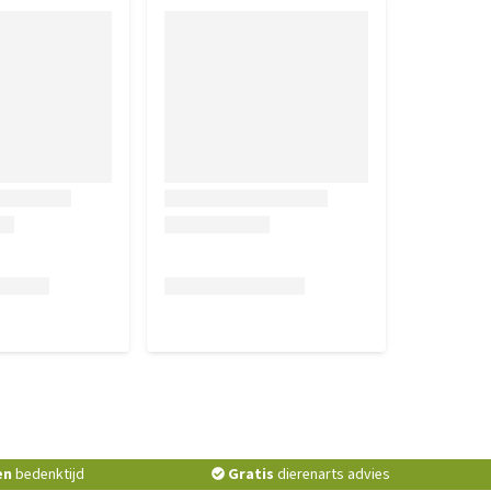
en
bedenktijd
Gratis
dierenarts advies