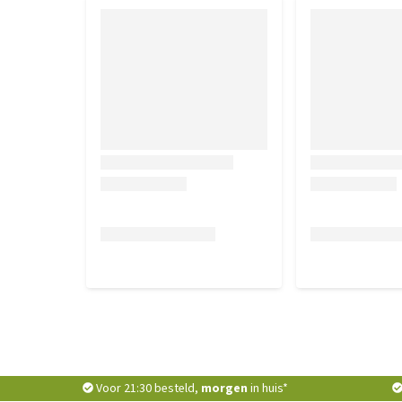
Voor 21:30 besteld,
morgen
in huis*