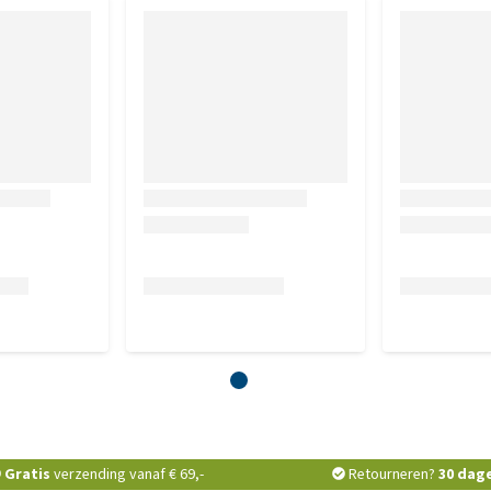
Gratis
verzending vanaf € 69,-
Retourneren?
30 dag