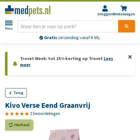
Inloggen
Winkelwagen
Menu
Gratis
verzending vanaf € 69,-
Trovet Week: tot 15% korting op Trovet
Lees
meer
Terug
Kivo Verse Eend Graanvrij
2 beoordelingen
Herhaal