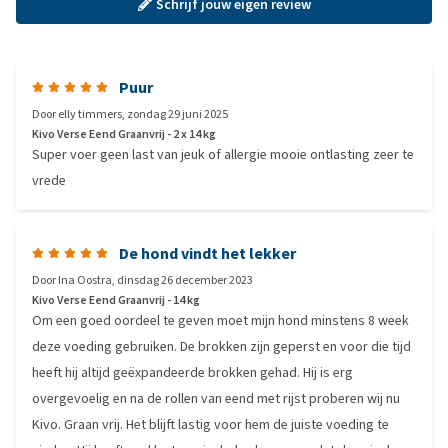
Schrijf jouw eigen review
Puur
Door
elly timmers
,
zondag 29 juni 2025
Kivo Verse Eend Graanvrij - 2 x 14 kg
Super voer geen last van jeuk of allergie mooie ontlasting zeer te
vrede
De hond vindt het lekker
Door
Ina Oostra
,
dinsdag 26 december 2023
Kivo Verse Eend Graanvrij - 14 kg
Om een goed oordeel te geven moet mijn hond minstens 8 week
deze voeding gebruiken. De brokken zijn geperst en voor die tijd
heeft hij altijd geëxpandeerde brokken gehad. Hij is erg
overgevoelig en na de rollen van eend met rijst proberen wij nu
Kivo. Graan vrij. Het blijft lastig voor hem de juiste voeding te