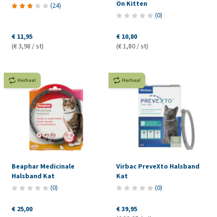
On Kitten
(
24
)
(
0
)
€ 11,95
€ 10,80
(€ 3,98 / st)
(€ 1,80 / st)
Herhaal
Herhaal
Beaphar Medicinale
Virbac PreveXto Halsband
Halsband Kat
Kat
(
0
)
(
0
)
€ 25,00
€ 39,95