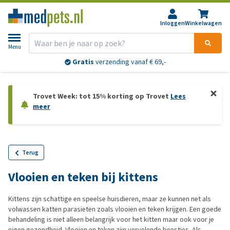
Inloggen
Winkelwagen
Menu
Gratis
verzending vanaf € 69,-
Trovet Week: tot 15% korting op Trovet
Lees
meer
Terug
Vlooien en teken bij kittens
Kittens zijn schattige en speelse huisdieren, maar ze kunnen net als
volwassen katten parasieten zoals vlooien en teken krijgen. Een goede
behandeling is niet alleen belangrijk voor het kitten maar ook voor je
eigen gezondheid. Vlooien en teken zijn vervelende beestjes. Als