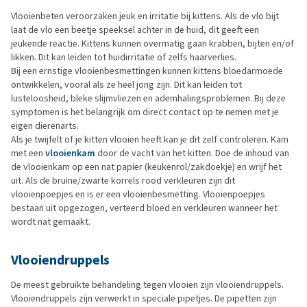
Vlooienbeten veroorzaken jeuk en irritatie bij kittens. Als de vlo bijt
laat de vlo een beetje speeksel achter in de huid, dit geeft een
jeukende reactie. Kittens kunnen overmatig gaan krabben, bijten en/of
likken. Dit kan leiden tot huidirritatie of zelfs haarverlies.
Bij een ernstige vlooienbesmettingen kunnen kittens bloedarmoede
ontwikkelen, vooral als ze heel jong zijn. Dit kan leiden tot
lusteloosheid, bleke slijmvliezen en ademhalingsproblemen. Bij deze
symptomen is het belangrijk om direct contact op te nemen met je
eigen dierenarts.
Als je twijfelt of je kitten vlooien heeft kan je dit zelf controleren. Kam
met een
vlooienkam
door de vacht van het kitten. Doe de inhoud van
de vlooienkam op een nat papier (keukenrol/zakdoekje) en wrijf het
uit. Als de bruine/zwarte korrels rood verkleuren zijn dit
vlooienpoepjes en is er een vlooienbesmetting. Vlooienpoepjes
bestaan uit opgezogen, verteerd bloed en verkleuren wanneer het
wordt nat gemaakt.
Vlooiendruppels
De meest gebruikte behandeling tegen vlooien zijn vlooiendruppels.
Vlooiendruppels zijn verwerkt in speciale pipetjes. De pipetten zijn