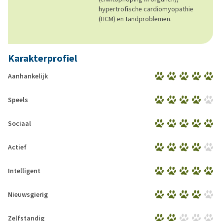
hypertrofische cardiomyopathie
(HCM) en tandproblemen.
Karakterprofiel
Aanhankelijk
Speels
Sociaal
Actief
Intelligent
Nieuwsgierig
Zelfstandig