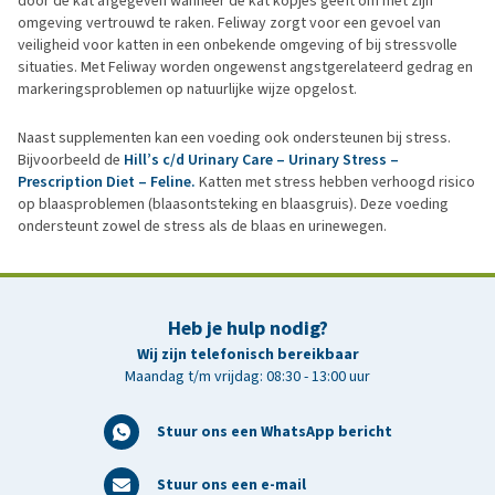
door de kat afgegeven wanneer de kat kopjes geeft om met zijn
omgeving vertrouwd te raken. Feliway zorgt voor een gevoel van
veiligheid voor katten in een onbekende omgeving of bij stressvolle
situaties. Met Feliway worden ongewenst angstgerelateerd gedrag en
markeringsproblemen op natuurlijke wijze opgelost.
Naast supplementen kan een voeding ook ondersteunen bij stress.
Bijvoorbeeld de
Hill’s c/d Urinary Care – Urinary Stress –
Prescription Diet – Feline.
Katten met stress hebben verhoogd risico
op blaasproblemen (blaasontsteking en blaasgruis). Deze voeding
ondersteunt zowel de stress als de blaas en urinewegen.
Heb je hulp nodig?
Wij zijn telefonisch bereikbaar
Maandag t/m vrijdag: 08:30 - 13:00 uur
Stuur ons een WhatsApp bericht
Stuur ons een e-mail