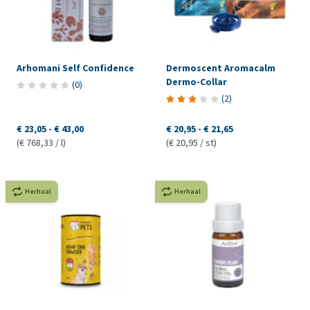
Arhomani Self Confidence
Dermoscent Aromacalm
Dermo-Collar
(
0
)
(
2
)
€ 23,05
-
€ 43,00
€ 20,95
-
€ 21,65
(€ 768,33 / l)
(€ 20,95 / st)
Herhaal
Herhaal