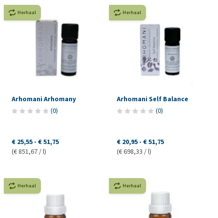
Herhaal
Herhaal
Arhomani Arhomany
Arhomani Self Balance
(
0
)
(
0
)
€ 25,55
-
€ 51,75
€ 20,95
-
€ 51,75
(€ 851,67 / l)
(€ 698,33 / l)
Herhaal
Herhaal