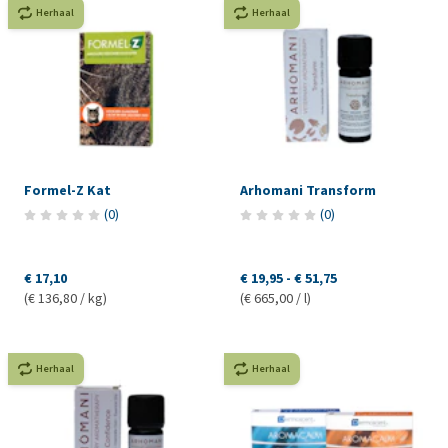
Herhaal
Herhaal
Formel-Z Kat
Arhomani Transform
(
0
)
(
0
)
€ 17,10
€ 19,95
-
€ 51,75
(€ 136,80 / kg)
(€ 665,00 / l)
Herhaal
Herhaal