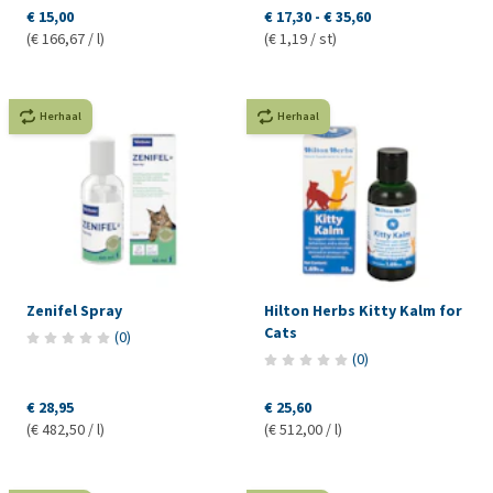
€ 15,00
€ 17,30
-
€ 35,60
(€ 166,67 / l)
(€ 1,19 / st)
Herhaal
Herhaal
Zenifel Spray
Hilton Herbs Kitty Kalm for
Cats
(
0
)
(
0
)
€ 28,95
€ 25,60
(€ 482,50 / l)
(€ 512,00 / l)