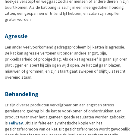
hoekjes verstopt en weggaat zodra er mensen of andere dieren in zijn
buurt komen. Als de kat bang is zal hij in een ineengedoken houding
zitten, een gespannen of trillend lijf hebben, en zullen zijn pupillen
groter worden.
Agressie
Een ander veelvoorkomend gedragsprobleem bij katten is agressie.
De kat kan agressie vertonen uit onder andere angst, pijn,
prikkelbaarheid of prooigedrag. Als de kat agressief is gaan zijn oren
plat liggen en spert hij zijn ogen wijd open. De kat zal gaan blazen,
miauwen of grommen, en zijn staart gaat zwiepen of blijft juist recht
overeind staan.
Behandeling
Er zijn diverse producten verkrijgbaar om aan angst en stress
gerelateerd gedrag bij de kat te voorkomen of onderdrukken. Een
product waar over het algemeen goede resultaten worden geboekt,
is
Feliway
. Dit is in feite een synthetische kopie van het
gezichtsferomoon van de kat. Dit gezichtsferomoon wordt gewoonlijk