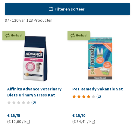
Filter en sorteer
97
-
120
van
123
Producten
Herhaal
Herhaal
Affinity Advance Veterinary
Pet Remedy Vakantie Set
Diets Urinary Stress Kat
(
2
)
(
0
)
€ 15,75
€ 15,70
(€ 12,60 / kg)
(€ 84,41 / kg)