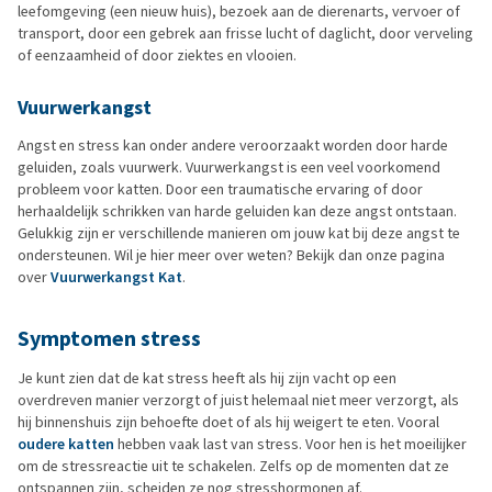
leefomgeving (een nieuw huis), bezoek aan de dierenarts, vervoer of
transport, door een gebrek aan frisse lucht of daglicht, door verveling
of eenzaamheid of door ziektes en vlooien.
Vuurwerkangst
Angst en stress kan onder andere veroorzaakt worden door harde
geluiden, zoals vuurwerk. Vuurwerkangst is een veel voorkomend
probleem voor katten. Door een traumatische ervaring of door
herhaaldelijk schrikken van harde geluiden kan deze angst ontstaan.
Gelukkig zijn er verschillende manieren om jouw kat bij deze angst te
ondersteunen. Wil je hier meer over weten? Bekijk dan onze pagina
over
Vuurwerkangst Kat
.
Symptomen stress
Je kunt zien dat de kat stress heeft als hij zijn vacht op een
overdreven manier verzorgt of juist helemaal niet meer verzorgt, als
hij binnenshuis zijn behoefte doet of als hij weigert te eten. Vooral
oudere katten
hebben vaak last van stress. Voor hen is het moeilijker
om de stressreactie uit te schakelen. Zelfs op de momenten dat ze
ontspannen zijn, scheiden ze nog stresshormonen af.