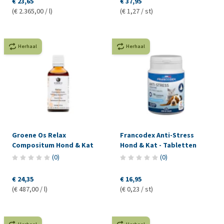
€ 23,65
€ 37,95
(€ 2.365,00 / l)
(€ 1,27 / st)
Herhaal
Herhaal
Groene Os Relax
Francodex Anti-Stress
Compositum Hond & Kat
Hond & Kat - Tabletten
(
0
)
(
0
)
€ 24,35
€ 16,95
(€ 487,00 / l)
(€ 0,23 / st)