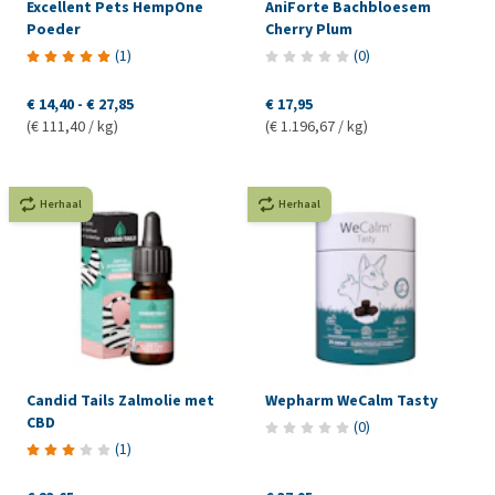
Excellent Pets HempOne
AniForte Bachbloesem
Poeder
Cherry Plum
(
1
)
(
0
)
€ 14,40
-
€ 27,85
€ 17,95
(€ 111,40 / kg)
(€ 1.196,67 / kg)
Herhaal
Herhaal
Candid Tails Zalmolie met
Wepharm WeCalm Tasty
CBD
(
0
)
(
1
)