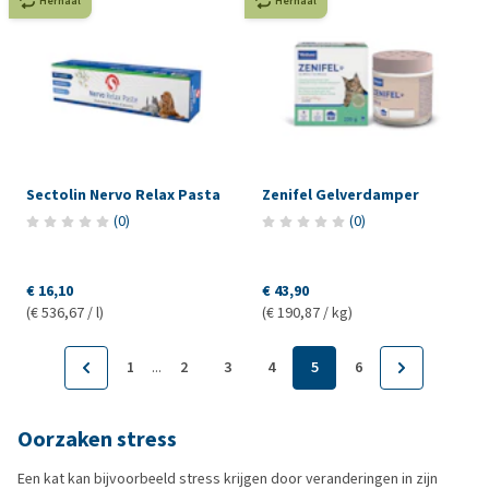
Herhaal
Herhaal
Sectolin Nervo Relax Pasta
Zenifel Gelverdamper
(
0
)
(
0
)
€ 16,10
€ 43,90
(€ 536,67 / l)
(€ 190,87 / kg)
...
1
2
3
4
5
6
Oorzaken stress
Een kat kan bijvoorbeeld stress krijgen door veranderingen in zijn