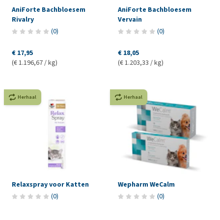
AniForte Bachbloesem
AniForte Bachbloesem
Rivalry
Vervain
(
0
)
(
0
)
€ 17,95
€ 18,05
(€ 1.196,67 / kg)
(€ 1.203,33 / kg)
Herhaal
Herhaal
Relaxspray voor Katten
Wepharm WeCalm
(
0
)
(
0
)