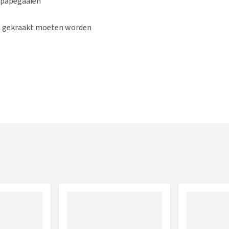
 papegaaien
n gekraakt moeten worden
).