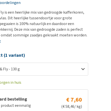
erproblemen
nd te zwaar wordt?
eoordelingen
derdom en dementie
lp! Mijn hond plast in
Fly is een heerlijke mix van gedroogde kafferkoren,
is. Wat nu?
ergewicht en conditie
vlas. Dit heerlijke tussendoortje voor grote
kijk alles
pegaaien is 100% natuurlijk en daardoor een
ieren, pezen en botten
kkernij. Deze mix van gedroogde zaden is perfect
uchtbaarheid
jf, omdat sommige zaadjes gekraakt moeten worden.
e
kijk alles
ct (1 variant)
& Fly - 130 g
orgen in huis
€ 7,60
rd bestelling
e product eenmalig
(€ 58,46/ kg)