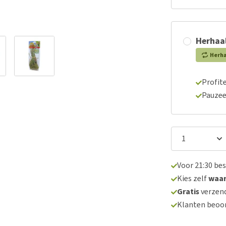
Herhaal
Herh
Profite
Pauzee
Voor 21:30 be
Kies zelf
waa
Gratis
verzend
Klanten beoo