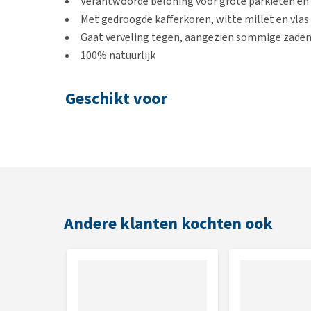
Verantwoorde beloning voor grote parkieten en
Met gedroogde kafferkoren, witte millet en vlas
Gaat verveling tegen, aangezien sommige zade
100% natuurlijk
Geschikt voor
Grote parkieten en papegaaien
Inhoud
130 gram
Andere klanten kochten ook
Samenstelling
Kafferkoren (77%), witte millet (11.5%), vlas (11.5%