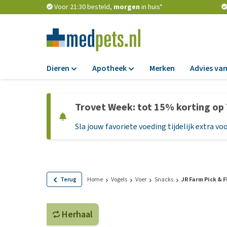
Voor 21:30 besteld,
morgen
in huis*
Dieren
Apotheek
Merken
Advies van
Voer
Apotheek
Trovet Week: tot 15% korting op
Hondenbrokken
Vlooien en teken
Sla jouw favoriete voeding tijdelijk extra voo
Natvoer
Ontworming
Dieetvoer
Medicijnen en
supplementen
Standaardvoer
Probiotica en we
Graanvrij honden
Terug
Home
Vogels
Voer
Snacks
JR Farm Pick & F
Vitamines en min
Puppyvoer en sna
Medische benodi
Herhaal
Glutenvrij honden