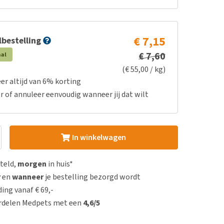
€ 7,15
bestelling
€ 7,60
aal
(€ 55,00 / kg)
er altijd van 6% korting
r of annuleer eenvoudig wanneer jij dat wilt
In winkelwagen
steld,
morgen
in huis*
r
en
wanneer
je bestelling bezorgd wordt
ing vanaf € 69,-
rdelen Medpets met een
4,6/5