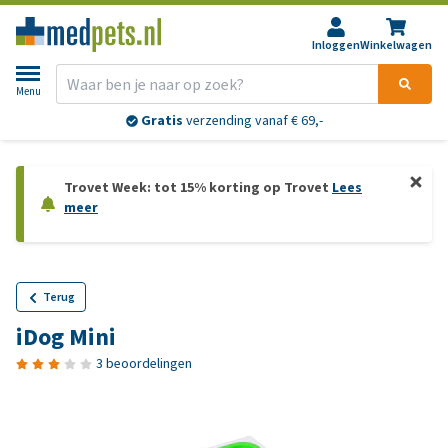
Inloggen
Winkelwagen
Menu
Gratis
verzending vanaf € 69,-
Trovet Week: tot 15% korting op Trovet
Lees
meer
Terug
iDog Mini
3 beoordelingen