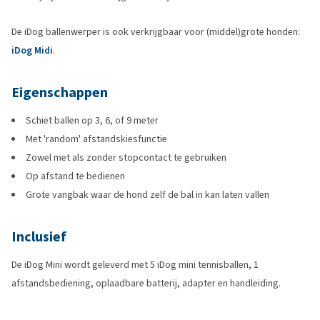
De iDog ballenwerper is ook verkrijgbaar voor (middel)grote honden:
iDog Midi
.
Eigenschappen
Schiet ballen op 3, 6, of 9 meter
Met 'random' afstandskiesfunctie
Zowel met als zonder stopcontact te gebruiken
Op afstand te bedienen
Grote vangbak waar de hond zelf de bal in kan laten vallen
Inclusief
De iDog Mini wordt geleverd met 5 iDog mini tennisballen, 1
afstandsbediening, oplaadbare batterij, adapter en handleiding.