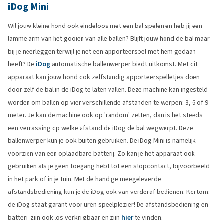
iDog Mini
Wil jouw kleine hond ook eindeloos met een bal spelen en heb jij een
lamme arm van het gooien van alle ballen? Blijft jouw hond de bal maar
bij je neerleggen terwijl je net een apporteerspel met hem gedaan
heeft? De
iDog
automatische ballenwerper biedt uitkomst. Met dit
apparaat kan jouw hond ook zelfstandig apporteerspelletjes doen
door zelf de bal in de iDog te laten vallen. Deze machine kan ingesteld
worden om ballen op vier verschillende afstanden te werpen: 3, 6 of 9
meter. Je kan de machine ook op 'random' zetten, dan is het steeds
een verrassing op welke afstand de iDog de bal wegwerpt. Deze
ballenwerper kun je ook buiten gebruiken. De iDog Mini is namelijk
voorzien van een oplaadbare batterij. Zo kan je het apparaat ook
gebruiken als je geen toegang hebt tot een stopcontact, bijvoorbeeld
in het park of in je tuin. Met de handige meegeleverde
afstandsbediening kun je de iDog ook van verderaf bedienen. Kortom:
de iDog staat garant voor uren speelplezier! De afstandsbediening en
batterij zijn ook los verkrijgbaar en zijn
hier
te vinden.