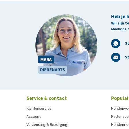
Heb je 
Wij zijn 
Maandag t/
S
St
Service & contact
Populai
Klantenservice
Hondenvo
Account
Kattenvoe
Verzending & Bezorging
Hondenrie