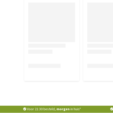
Voor 21:30 besteld,
morgen
in huis*