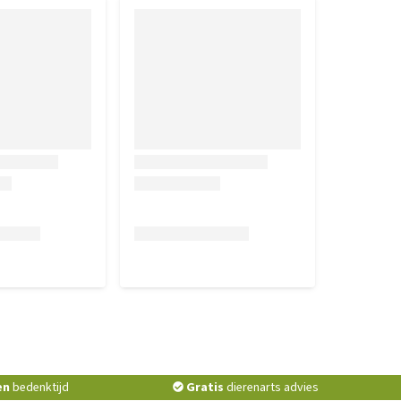
en
bedenktijd
Gratis
dierenarts advies