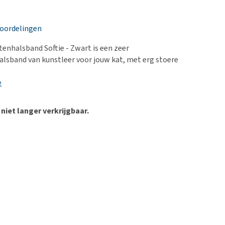
erproblemen
nd te zwaar wordt?
derdom en dementie
lp! Mijn hond plast in
eoordelingen
is. Wat nu?
ergewicht en conditie
kijk alles
tenhalsband Softie - Zwart is een zeer
ieren, pezen en botten
lsband van kunstleer voor jouw kat, met erg stoere
uchtbaarheid
e
kijk alles
 niet langer verkrijgbaar.