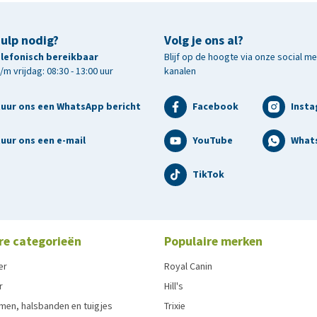
hulp nodig?
Volg je ons al?
telefonisch bereikbaar
Blijf op de hoogte via onze social m
m vrijdag: 08:30 - 13:00 uur
kanalen
tuur ons een WhatsApp bericht
Facebook
Inst
uur ons een e-mail
YouTube
What
TikTok
re categorieën
Populaire merken
er
Royal Canin
r
Hill's
men, halsbanden en tuigjes
Trixie