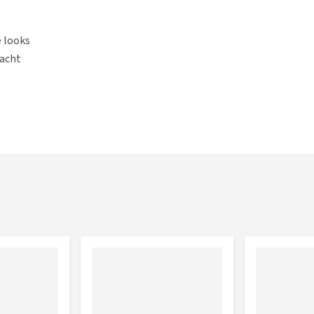
 looks
racht