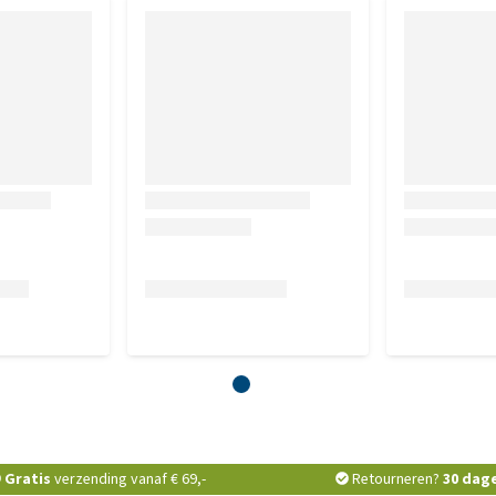
Gratis
verzending vanaf € 69,-
Retourneren?
30 dag