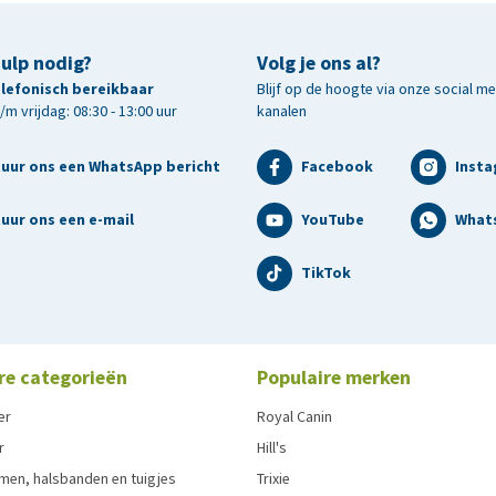
hulp nodig?
Volg je ons al?
telefonisch bereikbaar
Blijf op de hoogte via onze social m
m vrijdag: 08:30 - 13:00 uur
kanalen
tuur ons een WhatsApp bericht
Facebook
Inst
uur ons een e-mail
YouTube
What
TikTok
re categorieën
Populaire merken
er
Royal Canin
r
Hill's
men, halsbanden en tuigjes
Trixie