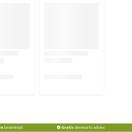
en
bedenktijd
Gratis
dierenarts advies