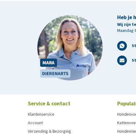
Heb je 
Wij zijn 
Maandag t/
S
St
Service & contact
Populai
Klantenservice
Hondenvo
Account
Kattenvoe
Verzending & Bezorging
Hondenrie