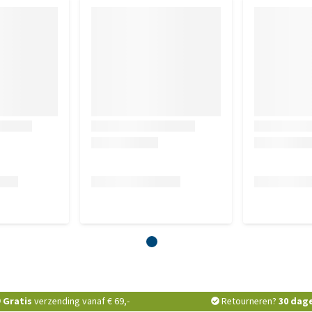
Gratis
verzending vanaf € 69,-
Retourneren?
30 dag