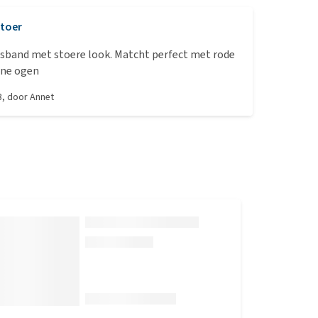
toer
lsband met stoere look. Matcht perfect met rode
ene ogen
3
, door
Annet