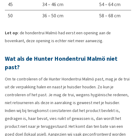
45
34 – 46 cm
54 – 64 cm
50
36 – 50 cm
58 – 68 cm
Let op
: de hondentrui Malmö had eerst een opening aan de
bovenkant, deze opening is echter niet meer aanwezig.
Wat als de Hunter Hondentrui Malmö niet
past?
Om te controleren of de Hunter Hondentrui Malmö past, mag je de trui
uit de verpakking halen en naast je huisdier houden. Zo kun je
controleren of het past. Je mag de trui, wegens hygiënische redenen,
niet retourneren als deze in aanraking is geweest met je huisdier.
Indien wij bij terugkomst constateren dat het product bevlekt is,
gedragen is, haar bevat, vies ruikt of gewassen is, dan wordt het
product niet naar je teruggestuurd. Het komt dan ten bate van een
goed doel (lokaal asiel). Aangezien wij vaak geconfronteerd worden