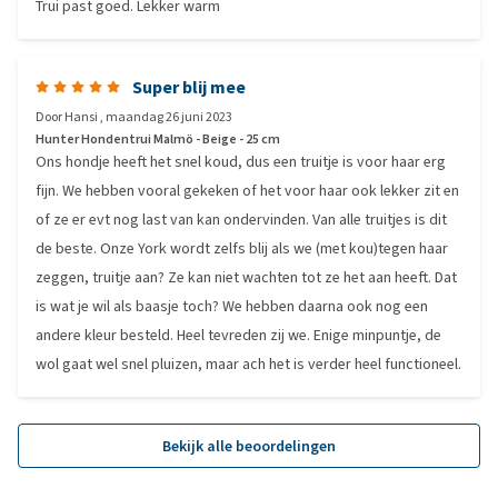
Trui past goed. Lekker warm
Super blij mee
Door
Hansi
,
maandag 26 juni 2023
Hunter Hondentrui Malmö - Beige - 25 cm
Ons hondje heeft het snel koud, dus een truitje is voor haar erg
fijn. We hebben vooral gekeken of het voor haar ook lekker zit en
of ze er evt nog last van kan ondervinden. Van alle truitjes is dit
de beste. Onze York wordt zelfs blij als we (met kou)tegen haar
zeggen, truitje aan? Ze kan niet wachten tot ze het aan heeft. Dat
is wat je wil als baasje toch? We hebben daarna ook nog een
andere kleur besteld. Heel tevreden zij we. Enige minpuntje, de
wol gaat wel snel pluizen, maar ach het is verder heel functioneel.
Bekijk alle beoordelingen