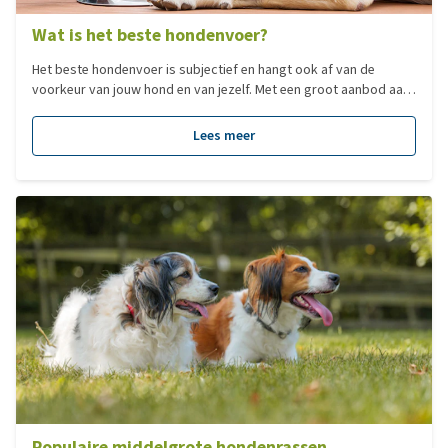
Wat is het beste hondenvoer?
Het beste hondenvoer is subjectief en hangt ook af van de
voorkeur van jouw hond en van jezelf. Met een groot aanbod aan
verschillende type voedingen, hebben we voor jou een overzicht
gemaakt van de populairste voedingen per categorie!
Lees meer
Populaire middelgrote hondenrassen