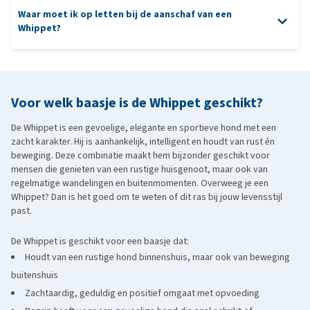
Waar moet ik op letten bij de aanschaf van een
progressieve retina atrofie
kauwproduct
Greyhound: de grotere neef van de Whippet; elegant, rustig in
staar,
Whippet?
huis en razendsnel buiten.
aanschaf
Italiaanse Windhond: kleiner en fijner gebouwd, met een
aanhankelijk en gevoelig karakter.
Saluki: sierlijk, zelfstandig en gevoelig; iets gereserveerder van
Voor welk baasje is de Whippet geschikt?
aard.
De Whippet is een gevoelige, elegante en sportieve hond met een
Basenji
: klein, sierlijk, intelligent en eigenzinnig, met een grote
zacht karakter. Hij is aanhankelijk, intelligent en houdt van rust én
behoefte aan beweging.
beweging. Deze combinatie maakt hem bijzonder geschikt voor
Podenco Ibicenco: levendig, elegant en zelfstandig, vaak met
mensen die genieten van een rustige huisgenoot, maar ook van
regelmatige wandelingen en buitenmomenten. Overweeg je een
een zachte aard en veel energie.
Whippet? Dan is het goed om te weten of dit ras bij jouw levensstijl
past.
De Whippet is geschikt voor een baasje dat:
Houdt van een rustige hond binnenshuis, maar ook van beweging
buitenshuis
Zachtaardig, geduldig en positief omgaat met opvoeding