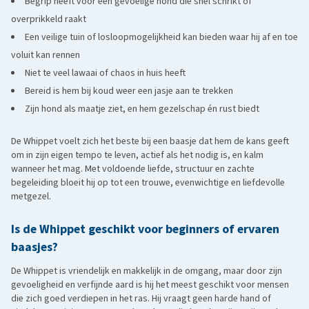
Begrip heeft voor een gevoelige hond die snel schrikt of
overprikkeld raakt
Een veilige tuin of losloopmogelijkheid kan bieden waar hij af en toe
voluit kan rennen
Niet te veel lawaai of chaos in huis heeft
Bereid is hem bij koud weer een jasje aan te trekken
Zijn hond als maatje ziet, en hem gezelschap én rust biedt
De Whippet voelt zich het beste bij een baasje dat hem de kans geeft
om in zijn eigen tempo te leven, actief als het nodig is, en kalm
wanneer het mag. Met voldoende liefde, structuur en zachte
begeleiding bloeit hij op tot een trouwe, evenwichtige en liefdevolle
metgezel.
Is de Whippet geschikt voor beginners of ervaren
baasjes?
De Whippet is vriendelijk en makkelijk in de omgang, maar door zijn
gevoeligheid en verfijnde aard is hij het meest geschikt voor mensen
die zich goed verdiepen in het ras. Hij vraagt geen harde hand of