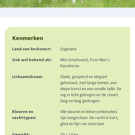
Kenmerken
Land van herkomst:
Engeland
Ook wel bekend als:
Mini Greyhound, Poor Man’s
Racehorse
Lichaamsbouw:
Slank, gespierd en elegant
gebouwd, met lange benen, een
diepe borst en een smalle taille. De
rug is licht gebogen en de staart
lang en laag gedragen.
Kleuren en
Alle kleuren en kleurcombinaties
vachttypen:
zijn toegestaan. De vacht is kort,
glad en fijn van structuur.
Gewicht:
10 – 14 kg