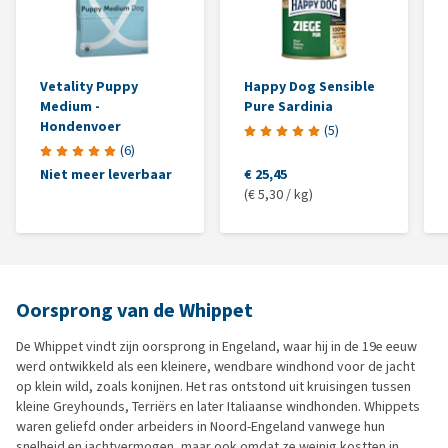
Vetality Puppy
Happy Dog Sensible
Medium -
Pure Sardinia
Hondenvoer
(
5
)
(
6
)
Niet meer leverbaar
€ 25,45
(€ 5,30 / kg)
Oorsprong van de Whippet
De Whippet vindt zijn oorsprong in Engeland, waar hij in de 19e eeuw
werd ontwikkeld als een kleinere, wendbare windhond voor de jacht
op klein wild, zoals konijnen. Het ras ontstond uit kruisingen tussen
kleine Greyhounds, Terriërs en later Italiaanse windhonden. Whippets
waren geliefd onder arbeiders in Noord-Engeland vanwege hun
snelheid en jachtvermogen, maar ook omdat ze weinig kostten in