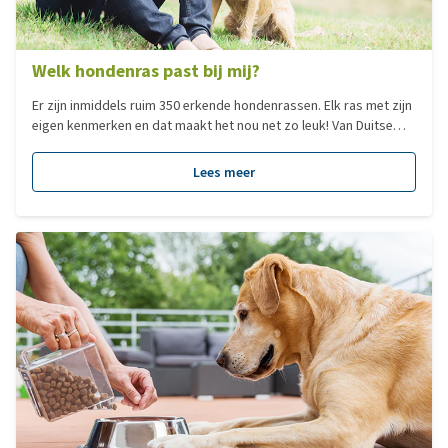
Welk hondenras past bij mij?
Er zijn inmiddels ruim 350 erkende hondenrassen. Elk ras met zijn
eigen kenmerken en dat maakt het nou net zo leuk! Van Duitse
Dog tot Chihuahua, elk hondenras heeft zijn eigen charme. Veel
mensen zoeken een hond op basis van het formaat. Dit zegt
Lees meer
echter niks over het karakter van een hond en dus ook niet of
deze bij je past, al is het natuurlijk minder verstandig om voor
een Sint Bernhard te kiezen als je in een klein appartement woont.