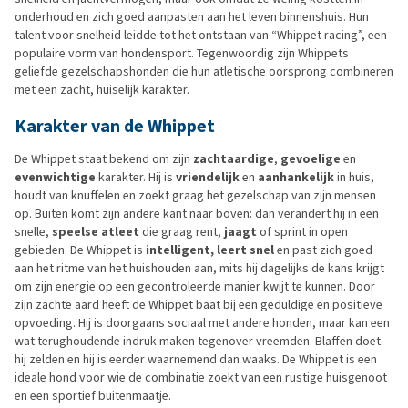
onderhoud en zich goed aanpasten aan het leven binnenshuis. Hun
talent voor snelheid leidde tot het ontstaan van “Whippet racing”, een
populaire vorm van hondensport. Tegenwoordig zijn Whippets
geliefde gezelschapshonden die hun atletische oorsprong combineren
met een zacht, huiselijk karakter.
Karakter van de Whippet
De Whippet staat bekend om zijn
zachtaardige
,
gevoelige
en
evenwichtige
karakter. Hij is
vriendelijk
en
aanhankelijk
in huis,
houdt van knuffelen en zoekt graag het gezelschap van zijn mensen
op. Buiten komt zijn andere kant naar boven: dan verandert hij in een
snelle,
speelse atleet
die graag rent,
jaagt
of sprint in open
gebieden. De Whippet is
intelligent,
leert snel
en past zich goed
aan het ritme van het huishouden aan, mits hij dagelijks de kans krijgt
om zijn energie op een gecontroleerde manier kwijt te kunnen. Door
zijn zachte aard heeft de Whippet baat bij een geduldige en positieve
opvoeding. Hij is doorgaans sociaal met andere honden, maar kan een
wat terughoudende indruk maken tegenover vreemden. Blaffen doet
hij zelden en hij is eerder waarnemend dan waaks. De Whippet is een
ideale hond voor wie de combinatie zoekt van een rustige huisgenoot
en een sportief buitenmaatje.