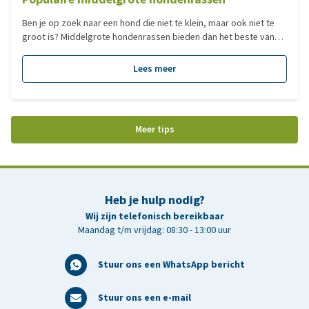
Ben je op zoek naar een hond die niet te klein, maar ook niet te
groot is? Middelgrote hondenrassen bieden dan het beste van
beide werelden: ze zijn energiek zonder overweldigend te zijn,
knuffelig zonder op schoot te hoeven en passen in zowel een
Lees meer
actief als een rustig huishouden. Ontdek hier welke middelgrote
viervoeter perfect bij jouw levensstijl past! Van sportieve
werkhonden tot relaxte gezinshonden, we nemen je mee langs de
populairste rassen en laten zien wat hen zo uniek maakt.
Meer tips
Heb je hulp nodig?
Wij zijn telefonisch bereikbaar
Maandag t/m vrijdag: 08:30 - 13:00 uur
Stuur ons een WhatsApp bericht
Stuur ons een e-mail