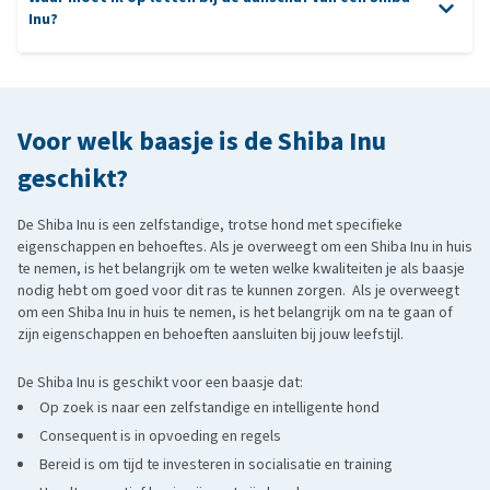
Akita Inu
: een grotere, eveneens Japanse variant met een
Inu?
soortgelijk karakte
aanschaf van een Shiba Inu
Basenji
: zelfstandig, intelligent en zeer schoon ras
Finse Spitz
: ook een kleine, zelfverzekerde jachthond met
vosachtig uiterlijk
Voor welk baasje is de Shiba Inu
Keeshond
: qua uiterlijk vergelijkbaar, al is het karakter zachter
geschikt?
en aanhankelijker
De Shiba Inu is een zelfstandige, trotse hond met specifieke
eigenschappen en behoeftes. Als je overweegt om een Shiba Inu in huis
te nemen, is het belangrijk om te weten welke kwaliteiten je als baasje
nodig hebt om goed voor dit ras te kunnen zorgen. Als je overweegt
om een Shiba Inu in huis te nemen, is het belangrijk om na te gaan of
zijn eigenschappen en behoeften aansluiten bij jouw leefstijl.
De Shiba Inu is geschikt voor een baasje dat:
Op zoek is naar een zelfstandige en intelligente hond
Consequent is in opvoeding en regels
Bereid is om tijd te investeren in socialisatie en training