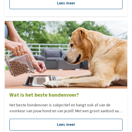
duiken we in de wereld van populaire hondenrassen, hun
Lees meer
karaktereigenschappen en waar je op moet letten bij het kiezen
van een nieuwe hond.
Wat is het beste hondenvoer?
Het beste hondenvoer is subjectief en hangt ook af van de
voorkeur van jouw hond en van jezelf. Met een groot aanbod aan
verschillende type voedingen, hebben we voor jou een overzicht
gemaakt van de populairste voedingen per categorie!
Lees meer