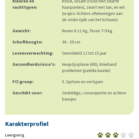
Kleuren en
Rood, sesam (rood met zwarte
vachttypen:
haarpunten), zwart met tan, en wit
(urajiro: lichtere aftekeningen aan
de onderzijde van het lichaam).
Gewicht:
Reuen 8-11 kg, Teven 7-9 kg.
Schofthoogte:
36 - 39 cm
Levensverwachting:
Gemiddeld 12 tot 15 jaar
Gezondheidsrisico's:
Heupdysplasie (HD), Knieband
problemen (patella luxatie)
FCI groep:
5. Spitsen en oertypen
Geschikt voor:
Geduldige, consequente en actieve
baasjes
Karakterprofiel
Leergierig