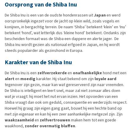
Oorsprong van de Shiba Inu
De Shiba Inu is een van de oudste hondenrassen uit
Japan
en werd
oorspronkelijk ingezet voor de jacht op klein wild, zoals vogels en
konijnen, in bergachtig terrein. De naam ‘Shiba’ betekent ‘klein’ en ‘Inu’
betekent ‘hond’, wat letterlijk dus ‘kleine hond’ betekent. Ondanks zijn
bescheiden formaat was de Shiba een dappere en alerte jager. De
Shiba Inu wordt gezien als nationaal erfgoed in Japan, en hij wordt
steeds populairder als gezinshond in Europa.
Karakter van de Shiba Inu
De Shiba Inu is een
zelfverzekerde
en
onafhankelijke
hond met een
alert
en
moedig
karakter. Hij staat bekend om zijn
loyale aard
tegenover zijn gezin, maar kan wat gereserveerd zijn naar vreemden.
De Shiba is intelligent en leert snel, maar zal niet zomaar alles doen
wat je vraagt: hij moet het nut ervan inzien. Het opvoeden van een
Shiba vraagt dan ook om geduld, consequentie en wederzijds respect.
Hoewel hij graag zijn eigen gang gaat, bouwt hij een hechte band op
met zijn eigenaar en kan hij een zeer aanhankelijke metgezel zijn. Zijn
waakzaamheid
en
zelfvertrouwen
maken hem tot een goede
waakhond,
zonder overmatig blaffen
.