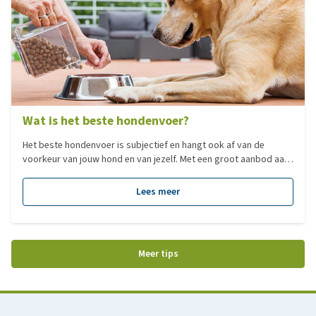
Wat is het beste hondenvoer?
Het beste hondenvoer is subjectief en hangt ook af van de
voorkeur van jouw hond en van jezelf. Met een groot aanbod aan
verschillende type voedingen, hebben we voor jou een overzicht
gemaakt van de populairste voedingen per categorie!
Lees meer
Meer tips