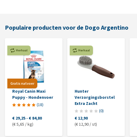
Populaire producten voor de Dogo Argentino
Herhaal
Herhaal
Gratis natvoer
Royal Canin Maxi
Hunter
Puppy - Hondenvoer
Verzorgingsborstel
Extra Zacht
(
18
)
(
0
)
€ 29,25
-
€ 84,80
€ 12,90
(€ 5,65 / kg)
(€ 12,90 / st)