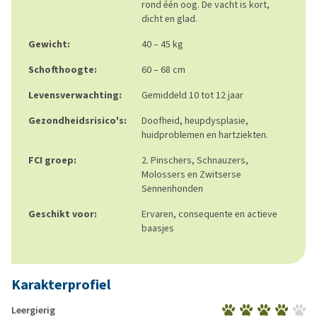
rond één oog. De vacht is kort,
dicht en glad.
Gewicht:
40 – 45 kg
Schofthoogte:
60 – 68 cm
Levensverwachting:
Gemiddeld 10 tot 12 jaar
Gezondheidsrisico's:
Doofheid, heupdysplasie,
huidproblemen en hartziekten.
FCI groep:
2. Pinschers, Schnauzers,
Molossers en Zwitserse
Sennenhonden
Geschikt voor:
Ervaren, consequente en actieve
baasjes
Karakterprofiel
Leergierig