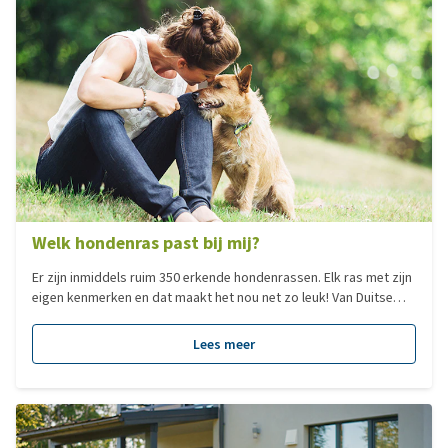
Welk hondenras past bij mij?
Er zijn inmiddels ruim 350 erkende hondenrassen. Elk ras met zijn
eigen kenmerken en dat maakt het nou net zo leuk! Van Duitse
Dog tot Chihuahua, elk hondenras heeft zijn eigen charme. Veel
mensen zoeken een hond op basis van het formaat. Dit zegt
Lees meer
echter niks over het karakter van een hond en dus ook niet of
deze bij je past, al is het natuurlijk minder verstandig om voor
een Sint Bernhard te kiezen als je in een klein appartement woont.