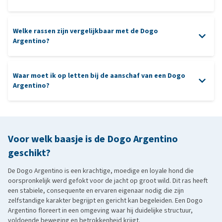
zonnebrand
Welke rassen zijn vergelijkbaar met de Dogo
Argentino?
gebitsverzorgende snacks
heupdysplasie
Waar moet ik op letten bij de aanschaf van een Dogo
American Bulldog: krachtig en zelfverzekerd, met een
Argentino?
vergelijkbaar atletisch lichaam en beschermend karakter.
allergieën
aanschaf
Cane Corso
: een Italiaanse waakhond met een kalme en loyale
.
aard, maar ook een sterke persoonlijkheid.
Presa Canario: net als de Dogo een gespierde, waakzame hond
Voor welk baasje is de Dogo Argentino
met een verleden als werk- en veedrijvershond.
geschikt?
Bullmastiff
: iets rustiger, maar ook een betrouwbare en
De Dogo Argentino is een krachtige, moedige en loyale hond die
beschermende metgezel met een krachtig postuur.
oorspronkelijk werd gefokt voor de jacht op groot wild. Dit ras heeft
een stabiele, consequente en ervaren eigenaar nodig die zijn
zelfstandige karakter begrijpt en gericht kan begeleiden. Een Dogo
Argentino floreert in een omgeving waar hij duidelijke structuur,
voldoende beweging en betrokkenheid krijgt.