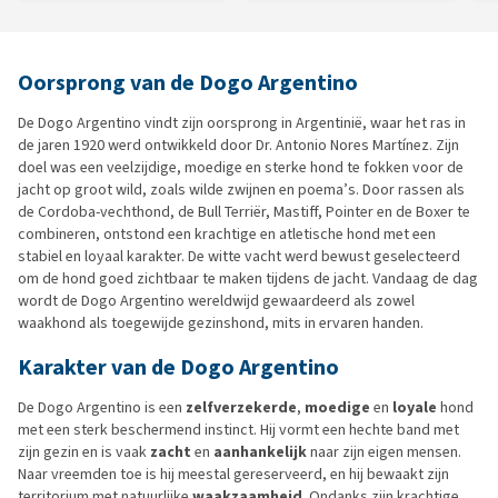
Oorsprong van de Dogo Argentino
De Dogo Argentino vindt zijn oorsprong in Argentinië, waar het ras in
de jaren 1920 werd ontwikkeld door Dr. Antonio Nores Martínez. Zijn
doel was een veelzijdige, moedige en sterke hond te fokken voor de
jacht op groot wild, zoals wilde zwijnen en poema’s. Door rassen als
de Cordoba-vechthond, de Bull Terriër, Mastiff, Pointer en de Boxer te
combineren, ontstond een krachtige en atletische hond met een
stabiel en loyaal karakter. De witte vacht werd bewust geselecteerd
om de hond goed zichtbaar te maken tijdens de jacht. Vandaag de dag
wordt de Dogo Argentino wereldwijd gewaardeerd als zowel
waakhond als toegewijde gezinshond, mits in ervaren handen.
Karakter van de Dogo Argentino
De Dogo Argentino is een
zelfverzekerde
,
moedige
en
loyale
hond
met een sterk beschermend instinct. Hij vormt een hechte band met
zijn gezin en is vaak
zacht
en
aanhankelijk
naar zijn eigen mensen.
Naar vreemden toe is hij meestal gereserveerd, en hij bewaakt zijn
territorium met natuurlijke
waakzaamheid
. Ondanks zijn krachtige