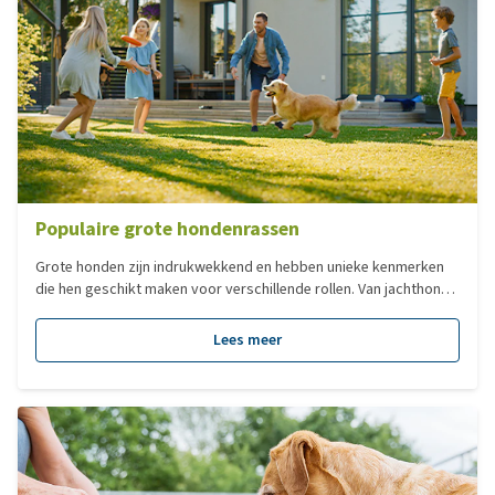
Populaire grote hondenrassen
Grote honden zijn indrukwekkend en hebben unieke kenmerken
die hen geschikt maken voor verschillende rollen. Van jachthond
tot gezins- of waakhond, elk ras heeft zijn eigen bouw, vacht,
karakter en functie. In deze blog nemen we je mee langs enkele
Lees meer
van de meest populaire grote hondenrassen. We bekijken waar
ze oorspronkelijk voor gefokt zijn, hoe ze eruitzien en welke
eigenschappen hen zo bijzonder maken.