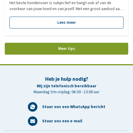
Het beste hondenvoer is subjectief en hangt ook af van de
voorkeur van jouw hond en van jezelf. Met een groot aanbod aan
verschillende type voedingen, hebben we voor jou een overzicht
gemaakt van de populairste voedingen per categorie!
Lees meer
Meer tips
Heb je hulp nodig?
Wij zijn telefonisch bereikbaar
Maandag t/m vrijdag: 08:30 - 13:00 uur
Stuur ons een WhatsApp bericht
Stuur ons een e-mail