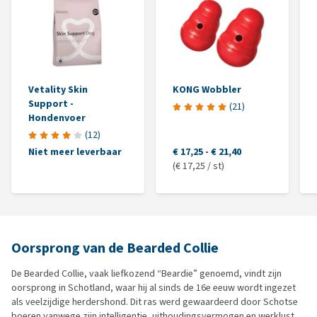
Vetality Skin
KONG Wobbler
Support -
(
21
)
Hondenvoer
(
12
)
Niet meer leverbaar
€ 17,25
-
€ 21,40
(€ 17,25 / st)
Oorsprong van de Bearded Collie
De Bearded Collie, vaak liefkozend “Beardie” genoemd, vindt zijn
oorsprong in Schotland, waar hij al sinds de 16e eeuw wordt ingezet
als veelzijdige herdershond. Dit ras werd gewaardeerd door Schotse
boeren vanwege zijn intelligentie, uithoudingsvermogen en werklust