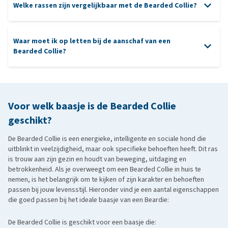
Welke rassen zijn vergelijkbaar met de Bearded Collie?
Heupdysplasie
milde hondenshampoo
Waar moet ik op letten bij de aanschaf van een
Bearded Collie?
poetsen
De Nederlandse Schapendoes lijkt qua vachtstructuur en
aanschaf
expressie sterk op de Bearded Collie. Beide rassen zijn vrolijk,
progressieve retina atrofie
beweeglijk en hebben een sociale, soms eigenwijze aard. De
Voor welk baasje is de Bearded Collie
Schapendoes is over het algemeen wat speelser en minder
geschikt?
taakgericht.
De
Old English Sheepdog
: is een nauwe verwant in type en
De Bearded Collie is een energieke, intelligente en sociale hond die
vacht, met een zacht karakter en een vriendelijke uitstraling. Hij is
uitblinkt in veelzijdigheid, maar ook specifieke behoeften heeft. Dit ras
is trouw aan zijn gezin en houdt van beweging, uitdaging en
vaak wat zwaarder gebouwd en kalmer van aard, maar net zo
betrokkenheid. Als je overweegt om een Bearded Collie in huis te
gehecht aan zijn gezin.
nemen, is het belangrijk om te kijken of zijn karakter en behoeften
De
Briard
: is eveneens een langharige herdershond met een
passen bij jouw levensstijl. Hieronder vind je een aantal eigenschappen
die goed passen bij het ideale baasje van een Beardie:
sterke werkmentaliteit. Hij is doorgaans wat terughoudend van
karakter en heeft een sterke beschermingsdrang.
De Bearded Collie is geschikt voor een baasje die:
De
Tibetaanse Terriër
: heeft net als de Bearded Collie een