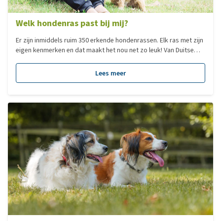
Welk hondenras past bij mij?
Er zijn inmiddels ruim 350 erkende hondenrassen. Elk ras met zijn
eigen kenmerken en dat maakt het nou net zo leuk! Van Duitse
Dog tot Chihuahua, elk hondenras heeft zijn eigen charme. Veel
mensen zoeken een hond op basis van het formaat. Dit zegt
Lees meer
echter niks over het karakter van een hond en dus ook niet of
deze bij je past, al is het natuurlijk minder verstandig om voor
een Sint Bernhard te kiezen als je in een klein appartement woont.