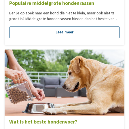
Populaire middelgrote hondenrassen
Ben je op zoek naar een hond die niet te klein, maar ook niet te
groot is? Middelgrote hondenrassen bieden dan het beste van
beide werelden: ze zijn energiek zonder overweldigend te zijn,
knuffelig zonder op schoot te hoeven en passen in zowel een
Lees meer
actief als een rustig huishouden. Ontdek hier welke middelgrote
viervoeter perfect bij jouw levensstijl past! Van sportieve
werkhonden tot relaxte gezinshonden, we nemen je mee langs de
populairste rassen en laten zien wat hen zo uniek maakt.
Wat is het beste hondenvoer?