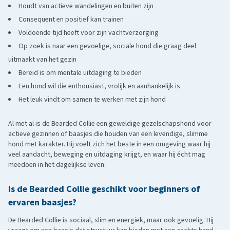
Houdt van actieve wandelingen en buiten zijn
lange, dichte vacht en een levendige, sociale aard, maar is iets
Consequent en positief kan trainen
onafhankelijker en waakzamer.
Voldoende tijd heeft voor zijn vachtverzorging
Op zoek is naar een gevoelige, sociale hond die graag deel
uitmaakt van het gezin
Bereid is om mentale uitdaging te bieden
Een hond wil die enthousiast, vrolijk en aanhankelijk is
Het leuk vindt om samen te werken met zijn hond
Al met al is de Bearded Collie een geweldige gezelschapshond voor
actieve gezinnen of baasjes die houden van een levendige, slimme
hond met karakter. Hij voelt zich het beste in een omgeving waar hij
veel aandacht, beweging en uitdaging krijgt, en waar hij écht mag
meedoen in het dagelijkse leven.
Is de Bearded Collie geschikt voor beginners of
ervaren baasjes?
De Bearded Collie is sociaal, slim en energiek, maar ook gevoelig. Hij