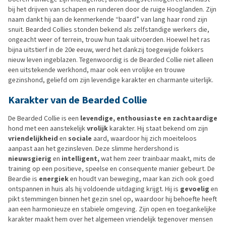
bij het drijven van schapen en runderen door de ruige Hooglanden. Zijn
naam dankt hij aan de kenmerkende “baard” van lang haar rond zijn
snuit. Bearded Collies stonden bekend als zelfstandige werkers die,
ongeacht weer of terrein, trouw hun taak uitvoerden. Hoewel het ras
bijna uitstierf in de 20e eeuw, werd het dankzij toegewijde fokkers
nieuw leven ingeblazen. Tegenwoordig is de Bearded Collie niet alleen
een uitstekende werkhond, maar ook een vrolijke en trouwe
gezinshond, geliefd om zijn levendige karakter en charmante uiterlijk.
Karakter van de Bearded Collie
De Bearded Collie is een
levendige, enthousiaste en zachtaardige
hond met een aanstekelijk
vrolijk
karakter. Hij staat bekend om zijn
vriendelijkheid
en
sociale
aard, waardoor hij zich moeiteloos
aanpast aan het gezinsleven. Deze slimme herdershond is
nieuwsgierig
en
intelligent,
wat hem zeer trainbaar maakt, mits de
training op een positieve, speelse en consequente manier gebeurt. De
Beardie is
energiek
en houdt van beweging, maar kan zich ook goed
ontspannen in huis als hij voldoende uitdaging krijgt. Hij is
gevoelig
en
pikt stemmingen binnen het gezin snel op, waardoor hij behoefte heeft
aan een harmonieuze en stabiele omgeving. Zijn open en toegankelijke
karakter maakt hem over het algemeen vriendelijk tegenover mensen