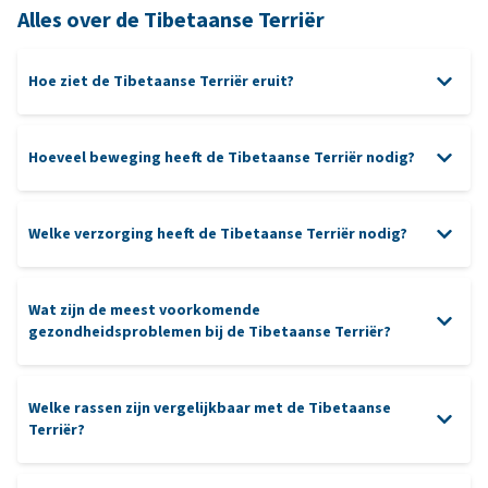
Alles over de Tibetaanse Terriër
Hoe ziet de Tibetaanse Terriër eruit?
Hoeveel beweging heeft de Tibetaanse Terriër nodig?
Welke verzorging heeft de Tibetaanse Terriër nodig?
verzorging
borstelen
Wat zijn de meest voorkomende
gezondheidsproblemen bij de Tibetaanse Terriër?
puzzels
Oren
ogen
tanden
Welke rassen zijn vergelijkbaar met de Tibetaanse
Terriër?
heupdysplasie
progressieve retina atrofie