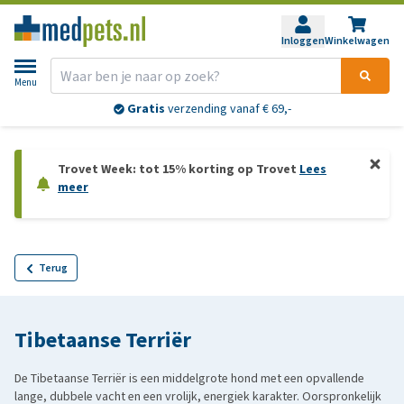
Inloggen
Winkelwagen
Menu
Retourneren?
30 dagen
bedenktijd
Trovet Week: tot 15% korting op Trovet
Lees
meer
Terug
Tibetaanse Terriër
De Tibetaanse Terriër is een middelgrote hond met een opvallende
lange, dubbele vacht en een vrolijk, energiek karakter. Oorspronkelijk