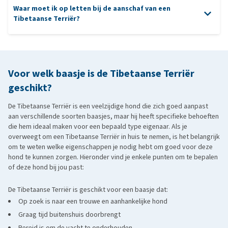
Waar moet ik op letten bij de aanschaf van een
De Nederlandse Schapendoes
: is een langharige hond met
Tibetaanse Terriër?
Patella luxatie
een schofthoogte tussen 40 en 50 cm en kan daarmee dus iets
groter worden dan de Tibetaan.
aanschaf van een Tibetaanse Terriër
De Polski Owczarek Nizinny
: vrij vertaald, Poolse laagland
herdershond. Met een schofthoogte tussen de 42 en 50 cm is ook
Voor welk baasje is de Tibetaanse Terriër
dit ras iets groter dan de Tibetaan, maar qua looks lijken ze veel op
geschikt?
elkaar!
De Tibetaanse Terriër is een veelzijdige hond die zich goed aanpast
aan verschillende soorten baasjes, maar hij heeft specifieke behoeften
die hem ideaal maken voor een bepaald type eigenaar. Als je
overweegt om een Tibetaanse Terriër in huis te nemen, is het belangrijk
om te weten welke eigenschappen je nodig hebt om goed voor deze
hond te kunnen zorgen. Hieronder vind je enkele punten om te bepalen
of deze hond bij jou past:
De Tibetaanse Terriër is geschikt voor een baasje dat:
Op zoek is naar een trouwe en aanhankelijke hond
Graag tijd buitenshuis doorbrengt
Bereid is om de vacht te onderhouden