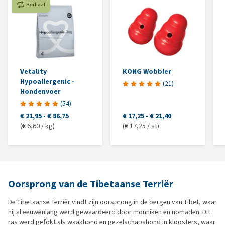
Herhaal
Vetality
KONG Wobbler
Hypoallergenic -
(
21
)
Hondenvoer
(
54
)
€ 21,95
-
€ 86,75
€ 17,25
-
€ 21,40
(€ 6,60 / kg)
(€ 17,25 / st)
Oorsprong van de Tibetaanse Terriër
De Tibetaanse Terriër vindt zijn oorsprong in de bergen van Tibet, waar
hij al eeuwenlang werd gewaardeerd door monniken en nomaden. Dit
ras werd gefokt als waakhond en gezelschapshond in kloosters, waar