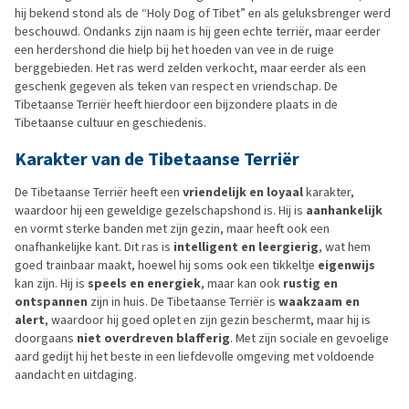
hij bekend stond als de “Holy Dog of Tibet” en als geluksbrenger werd
beschouwd. Ondanks zijn naam is hij geen echte terriër, maar eerder
een herdershond die hielp bij het hoeden van vee in de ruige
berggebieden. Het ras werd zelden verkocht, maar eerder als een
geschenk gegeven als teken van respect en vriendschap. De
Tibetaanse Terriër heeft hierdoor een bijzondere plaats in de
Tibetaanse cultuur en geschiedenis.
Karakter van de Tibetaanse Terriër
De Tibetaanse Terriër heeft een
vriendelijk en loyaal
karakter,
waardoor hij een geweldige gezelschapshond is. Hij is
aanhankelijk
en vormt sterke banden met zijn gezin, maar heeft ook een
onafhankelijke kant. Dit ras is
intelligent
en leergierig
, wat hem
goed trainbaar maakt, hoewel hij soms ook een tikkeltje
eigenwijs
kan zijn. Hij is
speels
en energiek
, maar kan ook
rustig en
ontspannen
zijn in huis. De Tibetaanse Terriër is
waakzaam
en
alert
, waardoor hij goed oplet en zijn gezin beschermt, maar hij is
doorgaans
niet overdreven blafferig
. Met zijn sociale en gevoelige
aard gedijt hij het beste in een liefdevolle omgeving met voldoende
aandacht en uitdaging.