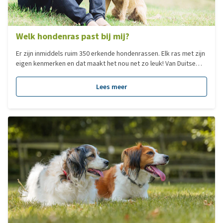
Welk hondenras past bij mij?
Er zijn inmiddels ruim 350 erkende hondenrassen. Elk ras met zijn
eigen kenmerken en dat maakt het nou net zo leuk! Van Duitse
Dog tot Chihuahua, elk hondenras heeft zijn eigen charme. Veel
mensen zoeken een hond op basis van het formaat. Dit zegt
Lees meer
echter niks over het karakter van een hond en dus ook niet of
deze bij je past, al is het natuurlijk minder verstandig om voor
een Sint Bernhard te kiezen als je in een klein appartement woont.