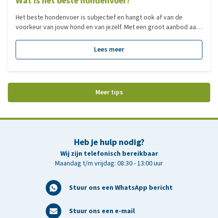
Wat is het beste hondenvoer?
Het beste hondenvoer is subjectief en hangt ook af van de
voorkeur van jouw hond en van jezelf. Met een groot aanbod aan
verschillende type voedingen, hebben we voor jou een overzicht
gemaakt van de populairste voedingen per categorie!
Lees meer
Meer tips
Heb je hulp nodig?
Wij zijn telefonisch bereikbaar
Maandag t/m vrijdag: 08:30 - 13:00 uur
Stuur ons een WhatsApp bericht
Stuur ons een e-mail