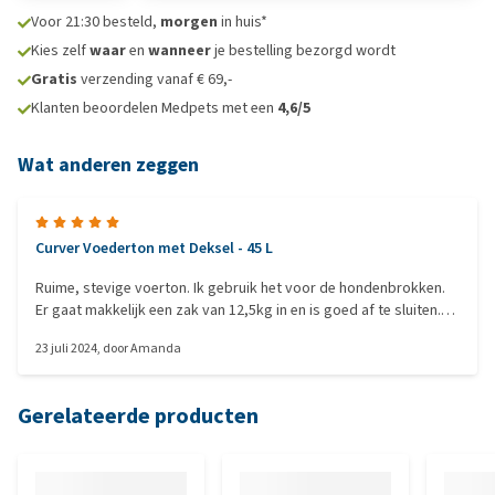
Voor 21:30 besteld,
morgen
in huis*
Kies zelf
waar
en
wanneer
je bestelling bezorgd wordt
Gratis
verzending vanaf € 69,-
Klanten beoordelen Medpets met een
4,6/5
Wat anderen zeggen
Curver Voederton met Deksel - 45 L
Ruime, stevige voerton. Ik gebruik het voor de hondenbrokken.
Er gaat makkelijk een zak van 12,5kg in en is goed af te sluiten.
Heel tevreden, zeker voor die prijs. Snel geleverd ook.
23 juli 2024
, door
Amanda
Gerelateerde producten