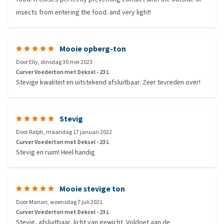
insects from entering the food. and very light!
Mooie opberg-ton
Door
Elly
,
dinsdag 30 mei 2023
Curver Voederton met Deksel - 23 L
Stevige kwaliteit en uitstekend afsluitbaar. Zeer tevreden over!
Stevig
Door
Ralph
,
maandag 17 januari 2022
Curver Voederton met Deksel - 23 L
Stevig en ruim! Heel handig
Mooie stevige ton
Door
Marian
,
woensdag 7 juli 2021
Curver Voederton met Deksel - 23 L
Stevig, afsluitbaar, licht van gewicht. Voldoet aan de