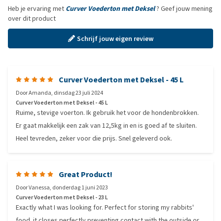
Heb je ervaring met
Curver Voederton met Deksel
? Geef jouw mening
over dit product
Schrijf jouw eigen review
Curver Voederton met Deksel - 45 L
Door
Amanda
,
dinsdag 23 juli 2024
Curver Voederton met Deksel - 45 L
Ruime, stevige voerton. Ik gebruik het voor de hondenbrokken.
Er gaat makkelijk een zak van 12,5kg in en is goed af te sluiten.
Heel tevreden, zeker voor die prijs. Snel geleverd ook.
Great Product!
Door
Vanessa
,
donderdag 1 juni 2023
Curver Voederton met Deksel - 23 L
Exactly what I was looking for. Perfect for storing my rabbits'
food. it closes perfectly preventing contact with the outside or