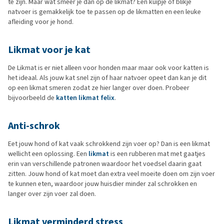
te zijn. Maar wat smeer je dan op de likmat? Een kuipje of blikje
natvoer is gemakkelijk toe te passen op de likmatten en een leuke
afleiding voor je hond.
Likmat voor je kat
De Likmat is er niet alleen voor honden maar maar ook voor katten is
het ideaal. Als jouw kat snel zijn of haar natvoer opeet dan kan je dit
op een likmat smeren zodat ze hier langer over doen. Probeer
bijvoorbeeld de
katten likmat felix
.
Anti-schrok
Eet jouw hond of kat vaak schrokkend zijn voer op? Dan is een likmat
wellicht een oplossing. Een
likmat
is een rubberen mat met gaatjes
erin van verschillende patronen waardoor het voedsel daarin gaat
zitten. Jouw hond of kat moet dan extra veel moeite doen om zijn voer
te kunnen eten, waardoor jouw huisdier minder zal schrokken en
langer over zijn voer zal doen.
Likmat verminderd stress