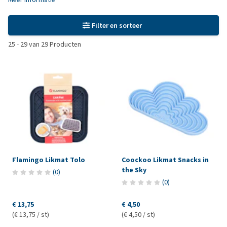
Filter en sorteer
25
-
29
van
29
Producten
Flamingo Likmat Tolo
Coockoo Likmat Snacks in
the Sky
(
0
)
(
0
)
€ 13,75
€ 4,50
(€ 13,75 / st)
(€ 4,50 / st)