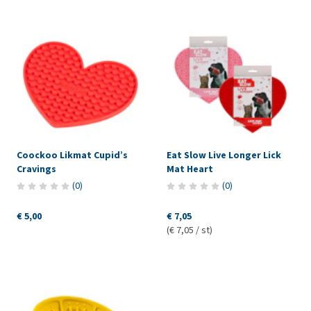
Coockoo Likmat Cupid’s
Eat Slow Live Longer Lick
Cravings
Mat Heart
(
0
)
(
0
)
€ 5,00
€ 7,05
(€ 7,05 / st)